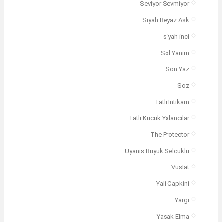
Seviyor Sevmiyor
Siyah Beyaz Ask
siyah inci
Sol Yanim
Son Yaz
Soz
Tatli Intikam
Tatli Kucuk Yalancilar
The Protector
Uyanis Buyuk Selcuklu
Vuslat
Yali Capkini
Yargi
Yasak Elma