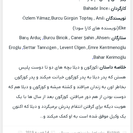
کارگردان :
Bahadır İnce
نویسندگان :
Özlem Yılmaz, Burcu Görgün Toptaş , Anıl
Eke(نویسنده های کارا سودا)
ستارگان :
Barış Arduç
Burcu Biricik , Caner Şahin , Ahsen
,
Eroğlu
,
Settar Tanrıöğen , Levent Ülgen , Emre Kentmenoğlu
,
Bahar Kerimoğlu
خلاصه داستان
:
کوزگون و دیلا بچه های دو تا دوست پلیس
هستن که پدر دیلا به پدر کوزگون خیانت میکند و پدر کوزگون
بخاطر اون به زندان میافتد و کشته میشه و کوزگون و دیلا هم که
دوست بودن از هم دور میافتن. کوزگون بعد از سال ها با یک
هویت دیگه برای گرفتن انتقام پدرش برمیگردد و دیلا که اکنون
یک وکیل موفق شده است به او کمک میکند و…
Kuzgun
،
زبان اصل با زیرنویس
،
سریال
14 فوریه 2019