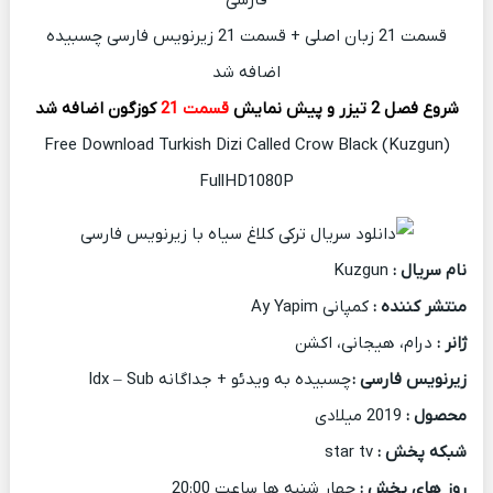
فارسی
قسمت 21 زبان اصلی + قسمت 21 زیرنویس فارسی چسبیده
اضافه شد
شروع فصل 2 تیزر و پیش نمایش
قسمت 21
کوزگون اضافه شد
Free Download Turkish Dizi Called Crow Black (Kuzgun)
FullHD1080P
نام سریال :
Kuzgun
منتشر کننده :
کمپانی Ay Yapim
ژانر :
درام، هیجانی، اکشن
زیرنویس فارسی :
چسبیده به ویدئو + جداگانه Idx – Sub
محصول :
2019 میلادی
شبکه پخش :
star tv
روز های پخش :
چهار شنبه ها ساعت 20:00