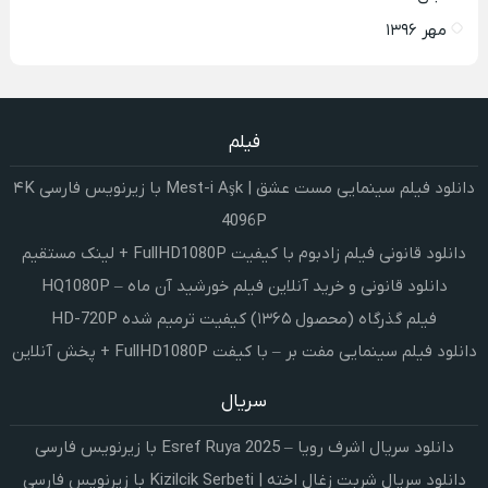
مهر ۱۳۹۶
فیلم
دانلود فیلم سینمایی مست عشق | Mest-i Aşk با زیرنویس فارسی ۴K
4096P
دانلود قانونی فیلم زادبوم با کیفیت FullHD1080P + لینک مستقیم
دانلود قانونی و خرید آنلاین فیلم خورشید آن ماه – HQ1080P
فیلم گذرگاه (محصول ۱۳۶۵) کیفیت ترمیم شده HD-720P
دانلود فیلم سینمایی مفت بر – با کیفت FullHD1080P + پخش آنلاین
سریال
دانلود سریال اشرف رویا – Esref Ruya 2025 با زیرنویس فارسی
دانلود سریال شربت زغال اخته | Kizilcik Serbeti با زیرنویس فارسی