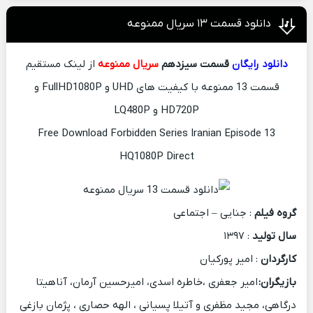
دانلود قسمت ۱۳ سریال ممنوعه
دانلود رایگان
قسمت سیزدهم
سریال ممنوعه
از لینک مستقیم
قسمت 13 ممنوعه با کیفیت های UHD و FullHD1080P و
HD720P و LQ480P
Free Download Forbidden Series Iranian Episode 13
HQ1080P Direct
گروه فیلم
: جنایی – اجتماعی
سال تولید
: ۱۳۹۷
کارگردان
: امیر پورکیان
بازیگران:
امیر جعفری ،خاطره اسدی، امیرحسین آرمان، آناهیتا
درگاهی، مجید مظفری و آتیلا پسیانی ، الهه حصاری ، پژمان بازغی