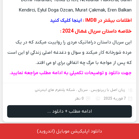
Demir Karahan, Tutku Erten, Nevbahar Hakverdi, Sahin
Kendirci, Eylul Doga Ozcan, Murat Çakmak, Eren Balkan
اطلاعات بیشتر در IMDB :
اینجا کلیک کنید
خلاصه داستان سریال غسّال 2024 :
این سریال داستان دراماتیک مردی را رواییت میکند که در یک
مرده شورخانه کار میکند و سوال و دغدغه اصلی زندگی او این است
که پس از مواجه با مرگ چه اتفاقی برای او می افتد.
جهت دانلود و توضیحات تکمیلی به ادامه مطلب مراجعه نمایید.
زبان اصل با زیرنویس
،
سریال
،
شبکه پلتفرم های اینترنتی
7 فوریه 2025
0 نظر
ادامه مطلب + دانلود ...
دانلود اپلیکیشن موبایل (اندروید)
دانلود سریال عاشقان گمنام – Adsiz Asiklar 2025 با