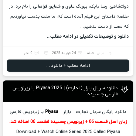
دولتشاهی، رضا بابک، بهرنگ علوی و شقایق فراهانی را نام برد. در
خلاصه داستان این فیلم آمده است که، ما مفت بدست نیاوردیم
که مفت از دست بدهیم…
دانلود و توضیحات تکمیلی در ادامه مطلب…
ایرانی
،
فیلم
24 فوریه 2025
0 نظر
ادامه مطلب + دانلود ...
دانلود سریال بازار (تجارت) | Piyasa 2025 با زیرنویس
فارسی چسبیده
دانلود رایگان سریال تجارت – بازار –
Piyasa
با زیرنویس فارسی
زبان اصل قسمت 06 + زیرنویس چسبیده قشمت 06 اضافه شد.
Download + Watch Online Series 2025 Called Piyasa