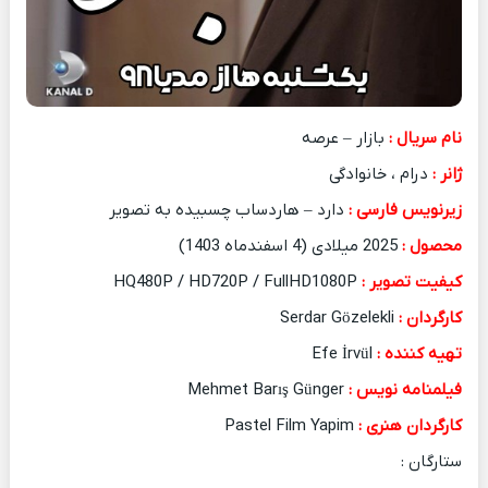
نام سریال :
بازار – عرصه
ژانر :
درام ، خانوادگی
زیرنویس فارسی :
دارد – هاردساب چسبیده به تصویر
محصول :
2025 میلادی (4 اسفندماه 1403)
کیفیت تصویر :
HQ480P / HD720P / FullHD1080P
کارگردان :
Serdar Gözelekli
تهیه کننده :
Efe İrvül
فیلمنامه نویس :
Mehmet Barış Günger
کارگردان هنری :
Pastel Film Yapim
ستارگان :