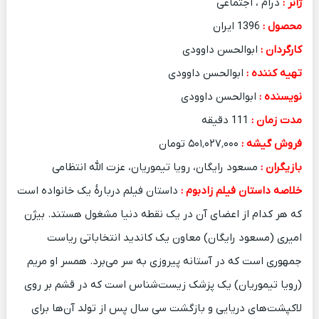
ژانر :
درام ، اجتماعی
محصول :
1396 ایران
کارگردان :
ابوالحسن داوودی
تهیه کننده :
ابوالحسن داوودی
نویسنده :
ابوالحسن داوودی
مدت زمان :
111 دقیقه
فروش گیشه :
۵۰۱٬۰۲۷٬۰۰۰ تومان
بازیگران :
مسعود رایگان، رویا تیموریان، عزت الله انتظامی
خلاصه داستان فیلم زادبوم :
داستان فیلم دربارهٔ یک خانواده است
که هر کدام از اعضای آن در یک نقطه دنیا مشغول هستند. بیژن
امیری (مسعود رایگان) معاون یک کاندید انتخاباتی ریاست
جمهوری است که در آستانه پیروزی به سر می‌برد. همسر او مریم
(رویا تیموریان) یک پزشک زیست‌شناس است که در قشم بر روی
لاکپشت‌های دریایی و بازگشت سی سال پس از تولد آن‌ها برای