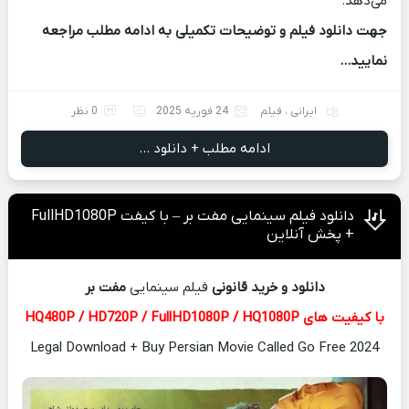
می‌دهد.
جهت دانلود فیلم و توضیحات تکمیلی به ادامه مطلب مراجعه
نمایید…
ایرانی
،
فیلم
24 فوریه 2025
0 نظر
ادامه مطلب + دانلود ...
دانلود فیلم سینمایی مفت بر – با کیفت FullHD1080P
+ پخش آنلاین
دانلود و خرید قانونی
فیلم سینمایی
مفت بر
با کیفیت های HQ480P / HD720P / FullHD1080P / HQ1080P
Legal Download + Buy Persian Movie Called Go Free 2024