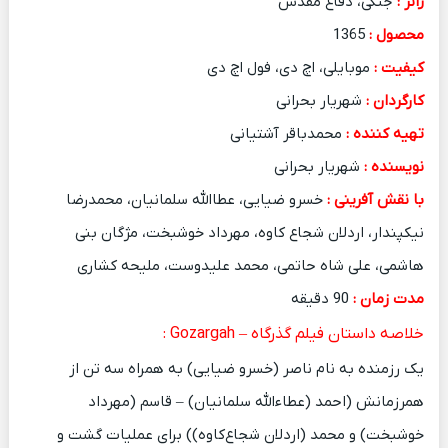
ژانر :
جنگی، دفاع مقدس
محصول :
1365
کیفیت :
موبایلی، اچ دی، فول اچ دی
کارگردان :
شهریار بحرانی
تهیه کننده :
محمدباقر آشتیانی
نویسنده :
شهریار بحرانی
با نقش آفرینی :
خسرو ضیایی، عطاالله سلمانیان، محمدرضا
نیکپندار، اردلان شجاع کاوه، مهرداد خوشبخت، مژگان بنی
هاشمی، علی شاه حاتمی، محمد علیدوست، ملیحه کشاری
مدت زمان :
90 دقیقه
خلاصه داستان فیلم گذرگاه – Gozargah :
یک رزمنده به نام ناصر (خسرو ضیایی) به همراه سه تن از
همرزمانش (احمد (عطاءالله سلمانیان) – قاسم (مهرداد
خوشبخت) و محمد (اردلان شجاع‌کاوه)) برای عملیات گشت و