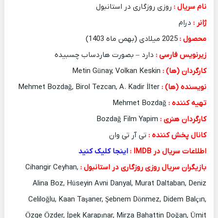
نام سریال :
روزی روزگاری در استانبول
ژانر :
درام
محصول :
2025 میلادی (بهمن ماه 1403)
زیرنویس فارسی :
دارد – بصورت هاردساب چسبیده
کارگردان (ها) :
Metin Günay, Volkan Keskin
نویسنده (ها) :
Mehmet Bozdağ, Birol Tezcan, A. Kadir İlter
تهیه کننده :
Mehmet Bozdağ
کارگردان هنری :
Bozdağ Film Yapim
کانال پخش کننده :
تی آر تی وان
اطلاعات سریال در IMDB :
اینجا کلیک کنید
بازیگران سریال روزی روزگاری در استانبول :
Cihangir Ceyhan,
Alina Boz, Hüseyin Avni Danyal, Murat Daltaban, Deniz
Celiloğlu, Kaan Taşaner, Şebnem Dönmez, Didem Balçın,
Özge Özder, İpek Karapınar, Mirza Bahattin Doğan, Ümit