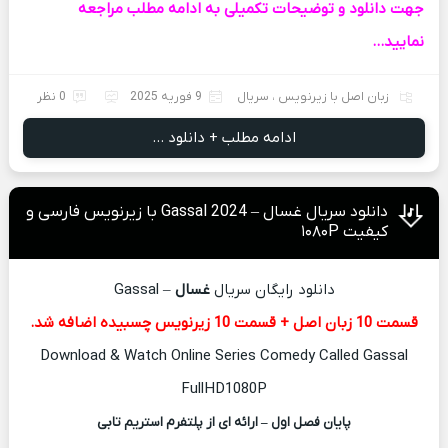
جهت دانلود و توضیحات تکمیلی به ادامه مطلب مراجعه
نمایید…
زبان اصل با زیرنویس
،
سریال
9 فوریه 2025
0 نظر
ادامه مطلب + دانلود ...
دانلود سریال غسال – Gassal 2024 با زیرنویس فارسی و
کیفیت ۱۰۸۰P
دانلود رایگان سریال
غسال
– Gassal
قسمت 10 زبان اصل + قسمت 10 زیرنویس چسبیده اضافه شد.
Download & Watch Online Series Comedy Called Gassal
FullHD1080P
پایان فصل اول – ارائه ای از پلتفرم استریم تابی