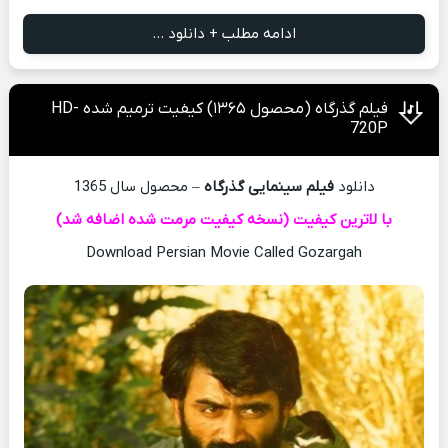
ادامه مطلب + دانلود ...
فیلم گذرگاه (محصول ۱۳۶۵) کیفیت ترمیم شده HD-
720P
دانلود
فیلم سینمایی گذرگاه
– محصول سال 1365
با لاترین کیفیت (نسخه کیفیت مرمت شده اضافه شد)
Download Persian Movie Called Gozargah