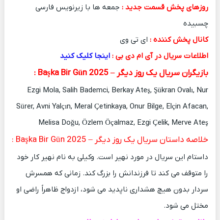
روزهای پخش قسمت جدید :
جمعه ها با زیرنویس فارسی
چسبیده
کانال پخش کننده :
ای تی وی
اطلاعات سریال در آی ام دی بی :
اینجا کلیک کنید
بازیگران سریال یک روز دیگر – Başka Bir Gün 2025 :
Ezgi Mola, Salih Bademci, Berkay Ateş, Şükran Ovalı, Nur
Sürer, Avni Yalçın, Meral Çetinkaya, Onur Bilge, Elçin Afacan,
Melisa Doğu, Özlem Öçalmaz, Ezgi Çelik, Merve Ateş
خلاصه داستان سریال یک روز دیگر – Başka Bir Gün 2025 :
داستام این سریال در مورد نهیر است. وکیلی به نام نهیر کار خود
را متوقف می کند تا فرزندانش را بزرگ کند. زمانی که همسرش
سردار بدون هیچ هشداری ناپدید می شود، ازدواج ظاهراً راضی او
مختل می شود.