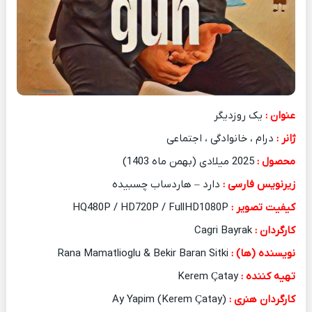
عنوان :
یک روزدیگر
ژانر :
درام ، خانوادگی ، اجتماعی
محصول :
2025 میلادی (بهمن ماه 1403)
زیرنویس فارسی :
دارد – هاردساب چسبیده
کیفیت تصویر :
HQ480P / HD720P / FullHD1080P
کارگردان :
Cagri Bayrak
نویسنده (ها) :
Rana Mamatlioglu & Bekir Baran Sitki
تهیه کننده :
Kerem Çatay
کارگردان هنری :
Ay Yapim (Kerem Çatay)