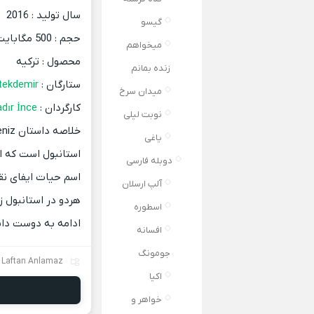
سال تولید : 2016
گیسو
حجم : 500 مگابایت
میخواهم
محصول : ترکیه
زنده بمانم
ستارگان :
Burak Deniz , Hande Erçel , Berk Hakman , özcan tekdemir
میدان سرخ
کارگردان :
dır İnce
نوبت لیلی
خلاصه داستان
یاغی
دوبله فارسی
اسم حیات ایفای نق
آلپ ارسلان
هردو در استانبول ز
اسطوره
ادامه به دوست داش
افسانه
جومونگ
 Laftan Anlamaz
اکیا
خواهر و