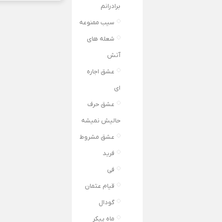
برادرانم
سیب ممنوعه
شعله های
آتش
عشق اجاره
ای
عشق حرف
حالیش نمیشه
عشق مشروط
فرید
فی
قیام عثمان
گودال
ماه پیکر