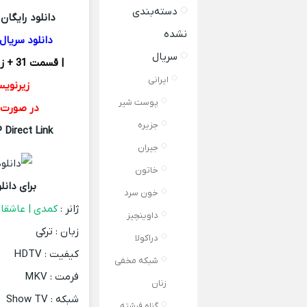
دسته‌بندی
دانلود رایگان
نشده
دانلود سریال
سریال
| قسمت 31 + زیرنویس قسمت 31 اضافه شد قسمت 31 پایانی – قسمت آخر |
ایرانی
زیرنوی
پوست شیر
در صورت نیاز ب
جزیره
Direct Link
جیران
خاتون
برای دان
خون سرد
ژانر :
کمدی | عاشقان
داوینچیز
زبان : ترکی
دراکولا
کیفیت : HDTV
شبکه مخفی
فرمت : MKV
زنان
شبکه : Show TV
گناه فرشته