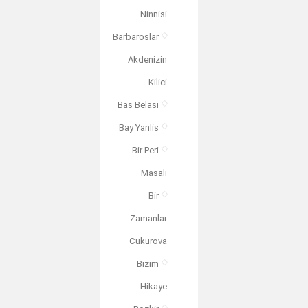
Ninnisi
Barbaroslar
Akdenizin
Kilici
Bas Belasi
Bay Yanlis
Bir Peri
Masali
Bir
Zamanlar
Cukurova
Bizim
Hikaye