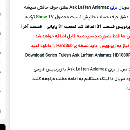
 سریال
ترکی
Ask Laftan Anlamaz
عشق حرف حالش نمیشه
Aşk با
عشق حرف حساب حالیش نیست محصول
Show TV
ترکیه
eti
س ها فقط بصورت چسبیده به فایل اضافه خواهد شد
ه زیرنویس، باید نسخه ی HardSub را دانلود کنید
eri
Download Series Tukish Ask Laftan Anlamaz HD1080P 
با
لود سریال با لینک مستقیم به ادامه مطلب مراجعه کنید
ه
ب
ز