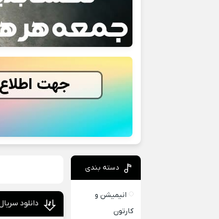
دسته بندی
انیمیشن و
دانلود سریال ترکی Ask Laftan Anlamaz
کارتون