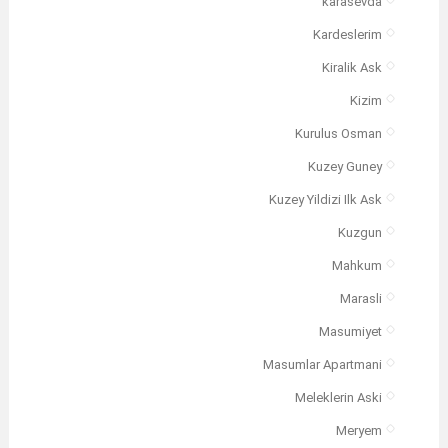
karasevda
Kardeslerim
Kiralik Ask
Kizim
Kurulus Osman
Kuzey Guney
Kuzey Yildizi Ilk Ask
Kuzgun
Mahkum
Marasli
Masumiyet
Masumlar Apartmani
Meleklerin Aski
Meryem