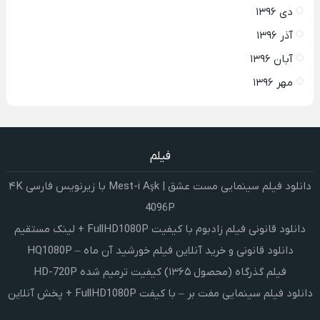
دی ۱۳۹۶
آذر ۱۳۹۶
آبان ۱۳۹۶
مهر ۱۳۹۶
فیلم
دانلود فیلم سینمایی مست عشق | Mest-i Aşk با زیرنویس فارسی ۴K
4096P
دانلود قانونی فیلم زادبوم با کیفیت FullHD1080P + لینک مستقیم
دانلود قانونی و خرید آنلاین فیلم خورشید آن ماه – HQ1080P
فیلم گذرگاه (محصول ۱۳۶۵) کیفیت ترمیم شده HD-720P
دانلود فیلم سینمایی مفت بر – با کیفت FullHD1080P + پخش آنلاین