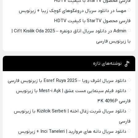
فارسی محصول StarTV با کیفیت HDTV
مهسا
در
دانلود سریال دروغگوهای کوچک زیبا + زیرنویس
فارسی محصول StarTV با کیفیت HDTV
Admin
در
دانلود سریال اتاق دونفره – Cift Kisilik Oda 2025 |
با زیرنویس فارسی
نوشته‌های تازه
دانلود سریال اشرف رویا – Esref Ruya 2025 با زیرنویس فارسی
دانلود فیلم سینمایی مست عشق | Mest-i Aşk با زیرنویس
فارسی ۴K 4096P
دانلود سریال شربت زغال اخته | Kizilcik Serbeti با زیرنویس
فارسی
دانلود سریال دانه های مروارید | Inci Taneleri + زیرنویس