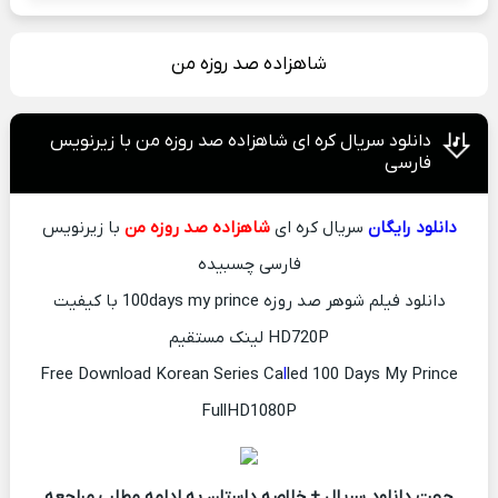
شاهزاده صد روزه من
دانلود سریال کره ای شاهزاده صد روزه من با زیرنویس
فارسی
دانلود رایگان
سریال کره ای
شاهزاده صد روزه من
با زیرنویس
فارسی چسبیده
دانلود فیلم شوهر صد روزه 100days my prince با کیفیت
HD720P لینک مستقیم
Free Download Korean Series Ca
l
led 100 Days My Prince
FullHD1080P
جهت دانلود سریال + خلاصه داستان به ادامه مطلب مراجعه