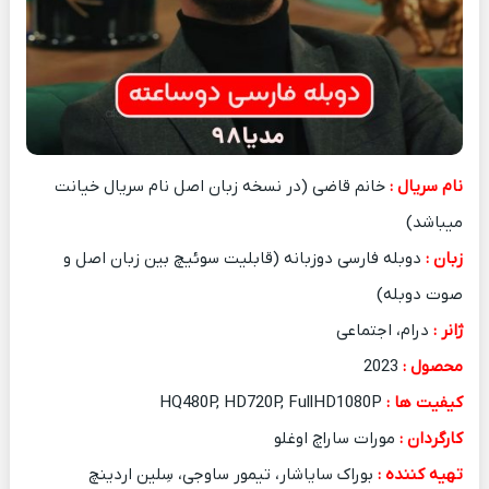
نام سریال :
خانم قاضی (در نسخه زبان اصل نام سریال خیانت
میباشد)
زبان :
دوبله فارسی دوزبانه (قابلیت سوئیچ بین زبان اصل و
صوت دوبله)
ژانر :
درام، اجتماعی
محصول :
2023
کیفیت ها :
HQ480P, HD720P, FullHD1080P
کارگردان :
مورات ساراچ اوغلو
تهیه کننده :
بوراک سایاشار، تیمور ساوجی، سِلین اردینچ