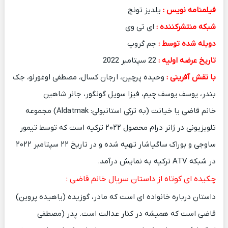
فیلمنامه نویس :
یلدیز تونچ
شبکه منتشرکننده :
ای تی وی
دوبله شده توسط :
جم گروپ
تاریخ عرضه اولیه :
22 سپتامبر 2022
با نقش آفرینی :
وحیده پرچین، ارجان کسال، مصطفی اوغورلو، جک
بندر، یوسف یوسف چیم، فیزا سویل گونگور، جانر شاهین
خانم قاضی یا خیانت (به ترکی استانبولی: Aldatmak) مجموعه
تلویزیونی در ژانر درام محصول ۲۰۲۲ ترکیه است که توسط تیمور
ساوجی و بوراک ساگیاشار تهیه شده و در تاریخ ۲۲ سپتامبر ۲۰۲۲
در شبکه ATV ترکیه به نمایش درآمد.
چکیده ای کوتاه از داستان سریال خانم قاضی :
داستان درباره خانواده ای است که مادر، گوزیده (یاهیده پروین)
قاضی است که همیشه در کنار عدالت است. پدر (مصطفی