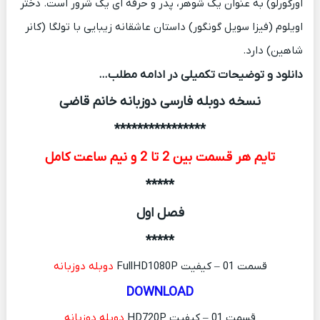
اورگورلو) به عنوان یک شوهر، پدر و حرفه ای یک شرور است. دختر
اویلوم (فیزا سویل گونگور) داستان عاشقانه زیبایی با تولگا (کانر
شاهین) دارد.
دانلود و توضیحات تکمیلی در ادامه مطلب…
نسخه دوبله فارسی دوزبانه خانم قاضی
****************
تایم هر قسمت بین 2 تا 2 و نیم ساعت کامل
*****
فصل اول
*****
قسمت 01 – کیفیت FullHD1080P
دوبله دوزبانه
DOWNLOAD
قسمت 01 – کیفیت HD720P
دوبله دوزبانه