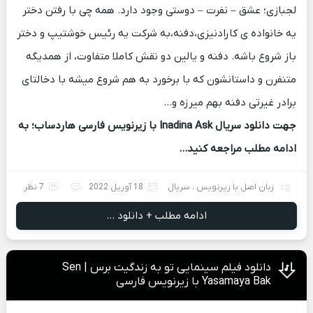
لجبازی؛ عشق – نفرت – دوستی وجود دارد. همه چی با رفتن دختر
یه خانواده ی کارادنیزی،دفنه،به شرکت یه رئیس خوشتیپ و دختر
باز شروع باشه. دفنه و یالین دو نقش کاملا متفاوت، از همدیگه
متنفرن و داستانشون که با برخورد به هم شروع میشه با دخالتای
برادر غیرتی دفنه بهم میرزه و…
جهت دانلود سریال Inadina Ask با زیرنویس فارسی هاردساب؛ به
ادامه مطلب مراجعه کنید…
زبان اصل با زیرنویس
،
سریال
18 آوریل 2022
7 نظر
ادامه مطلب + دانلود ...
دانلود فیلم سینمایی تو به زندگیت برس | Sen
Yasamaya Bak با زیرنویس فارسی