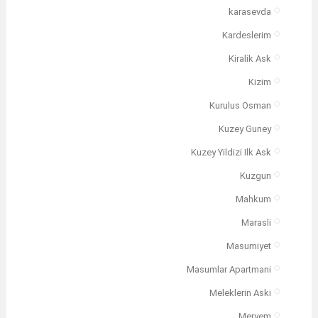
karasevda
Kardeslerim
Kiralik Ask
Kizim
Kurulus Osman
Kuzey Guney
Kuzey Yildizi Ilk Ask
Kuzgun
Mahkum
Marasli
Masumiyet
Masumlar Apartmani
Meleklerin Aski
Meryem