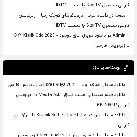
فارسی محصول StarTV با کیفیت HDTV
مهسا
در
دانلود سریال دروغگوهای کوچک زیبا + زیرنویس
فارسی محصول StarTV با کیفیت HDTV
Admin
در
دانلود سریال اتاق دونفره – Cift Kisilik Oda 2025 |
با زیرنویس فارسی
نوشته‌های تازه
دانلود سریال اشرف رویا – Esref Ruya 2025 با زیرنویس فارسی
دانلود فیلم سینمایی مست عشق | Mest-i Aşk با زیرنویس
فارسی ۴K 4096P
دانلود سریال شربت زغال اخته | Kizilcik Serbeti با زیرنویس
فارسی
دانلود سریال دانه های مروارید | Inci Taneleri + زیرنویس