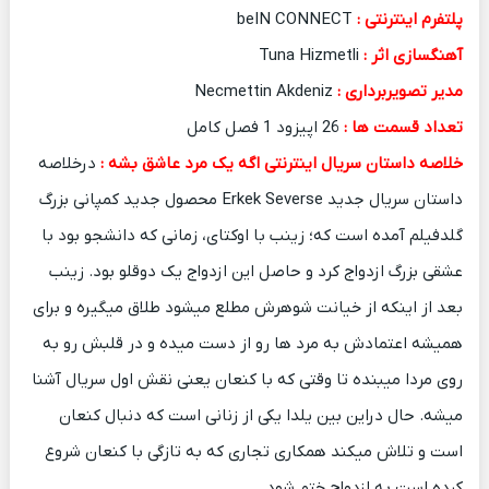
پلتفرم اینترنتی :
beIN CONNECT
آهنگسازی اثر :
Tuna Hizmetli
مدیر تصویربرداری :
Necmettin Akdeniz
تعداد قسمت ها :
26 اپیزود 1 فصل کامل
خلاصه داستان سریال اینترنتی اگه یک مرد عاشق بشه :
درخلاصه
داستان سریال جدید Erkek Severse محصول جدید کمپانی بزرگ
گلدفیلم آمده است که؛ زینب با اوکتای، زمانی که دانشجو بود با
عشقی بزرگ ازدواج کرد و حاصل این ازدواج یک دوقلو بود. زینب
بعد از اینکه از خیانت شوهرش مطلع میشود طلاق میگیره و برای
همیشه اعتمادش به مرد ها رو از دست میده و در قلبش رو به
روی مردا میبنده تا وقتی که با کنعان یعنی نقش اول سریال آشنا
میشه. حال دراین بین یلدا یکی از زنانی است که دنبال کنعان
است و تلاش میکند همکاری تجاری که به تازگی با کنعان شروع
کرده است به ازدواج ختم شود.