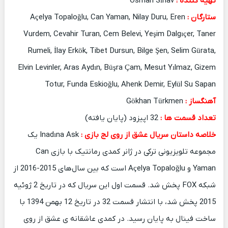
تهیه کننده :
Osman Sınav
ستارگان :
Açelya Topaloğlu, Can Yaman, Nilay Duru, Eren
Vurdem, Cevahir Turan, Cem Belevi, Yeşim Dalgıçer, Taner
Rumeli, İlay Erkök, Tibet Dursun, Bilge Şen, Selim Gürata,
Elvin Levinler, Aras Aydın, Büşra Çam, Mesut Yılmaz, Gizem
Totur, Funda Eskioğlu, Ahenk Demir, Eylül Su Sapan
آهنگساز :
Gökhan Türkmen
تعداد قسمت ها :
32 اپیزود (پایان یافته)
خلاصه داستان سریال عشق از روی لج بازی :
Inadına Ask یک
مجموعه تلویزیونی ترکی در ژانر کمدی رمانتیک با بازی Can
Yaman و Açelya Topaloğlu است که بین سال‌های 2015-2016 از
شبکه FOX پخش شد. قسمت اول این سریال که در تاریخ 2 ژوئیه
2015 پخش شد، با انتشار قسمت 32 در تاریخ 12 بهمن 1394 با
ساخت فینال به پایان رسید. در کمدی عاشقانه ی عشق از روی