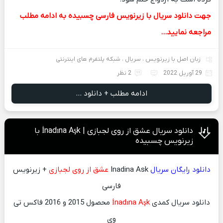
جهت دانلود سریال با زیرنویس فارسی چسبیده به ادامه مطلب
مراجعه نمایید…
زبان اصل با زیرنویس
،
سریال
،
شبکه پلتفرم های اینترنتی
29 آوریل 2022
2 نظر
ادامه مطلب + دانلود ...
دانلود سریال عشق از روی لجبازی | İnadına Aşk با
زیرنویس چسبیده
دانلود رایگان سریال
Inadina Ask
عشق از روی لجبازی
+ زیرنویس
فارسی
دانلود سریال کمدی
İnadına Aşk
محصول 2015 و 2016 فاکس تی
وی