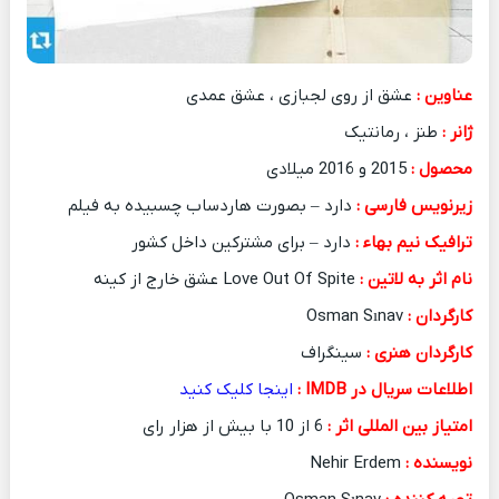
عناوین :
عشق از روی لجبازی ، عشق عمدی
ژانر :
طنز ، رمانتیک
محصول :
2015 و 2016 میلادی
زیرنویس فارسی :
دارد – بصورت هاردساب چسبیده به فیلم
ترافیک نیم بهاء :
دارد – برای مشترکین داخل کشور
نام اثر به لاتین :
Love Out Of Spite عشق خارج از کینه
کارگردان :
Osman Sınav
کارگردان هنری :
سینگراف
اطلاعات سریال در IMDB :
ا
ینجا کلیک کنید
امتیاز بین المللی اثر :
6 از 10 با بیش از هزار رای
نویسنده :
Nehir Erdem