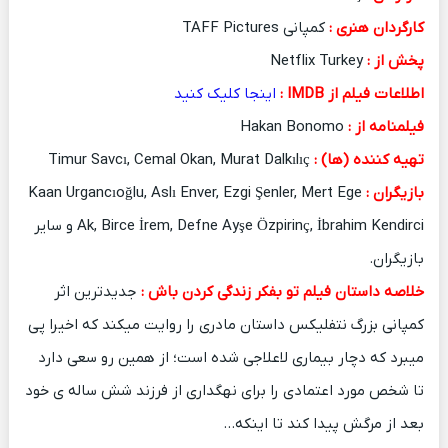
کارگردان هنری :
کمپانی TAFF Pictures
پخش از :
Netflix Turkey
اطلاعات فیلم از IMDB :
ا
ینجا کلیک کنید
فیلمنامه از :
Hakan Bonomo
تهیه کننده (ها) :
Timur Savcı, Cemal Okan, Murat Dalkılıç
بازیگران :
Kaan Urgancıoğlu, Aslı Enver, Ezgi Şenler, Mert Ege
Ak, Birce İrem, Defne Ayşe Özpirinç, İbrahim Kendirci و سایر
بازیگران.
خلاصه داستان فیلم تو بفکر زندگی کردن باش :
جدیدترین اثر
کمپانی بزرگ نتفلیکس داستان مادری را روایت میکند که اخیرا پی
میبرد که دچار بیماری لاعلاجی شده است؛ از همین رو سعی دارد
تا شخص مورد اعتمادی را برای نهگداری از فرزند شش ساله ی خود
بعد از مرگش پیدا کند تا اینکه…