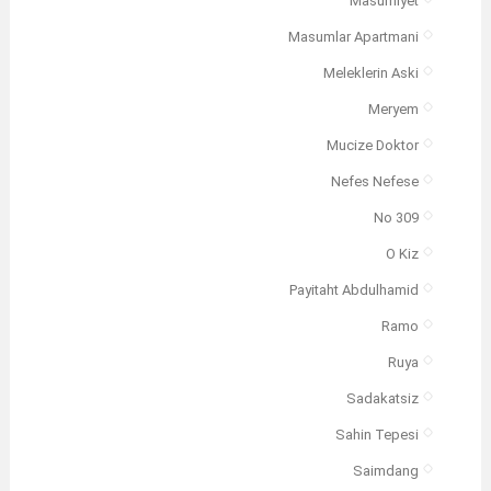
Masumiyet
Masumlar Apartmani
Meleklerin Aski
Meryem
Mucize Doktor
Nefes Nefese
No 309
O Kiz
Payitaht Abdulhamid
Ramo
Ruya
Sadakatsiz
Sahin Tepesi
Saimdang