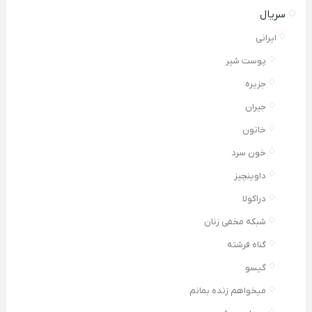
سریال
ایرانی
پوست شیر
جزیره
جیران
خاتون
خون سرد
داوینچیز
دراکولا
شبکه مخفی زنان
گناه فرشته
گیسو
میخواهم زنده بمانم