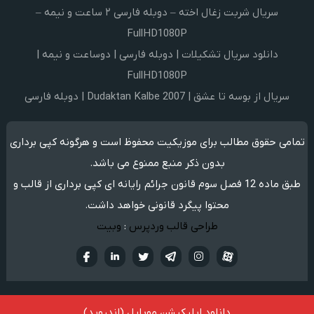
سریال شربت زغال اخته – دوبله فارسی ۲ ساعت و نیمه –
FullHD1080P
دانلود سریال تشکیلات | دوبله فارسی | دوساعت و نیمه |
FullHD1080P
سریال از بوسه تا عشق | Dudaktan Kalbe 2007 | دوبله فارسی
تمامی حقوق مطالب برای موزیکیت محفوظ است و هرگونه کپی برداری
بدون ذکر منبع ممنوع می باشد.
طبق ماده 12 فصل سوم قانون جرائم رایانه ای کپی برداری از قالب و
محتوا پیگرد قانونی خواهد داشت.
طراحی قالب وردپرس
:
وبیت
آپارات
تلگرام
تويتر
اینستاگرام
لینکدین
فيسبو
دانلود اپلیکیشن موبایل (اندروید)