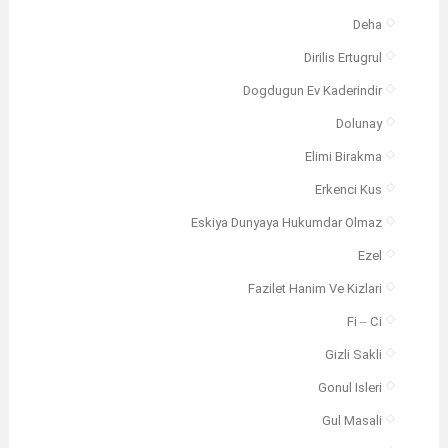
Deha
Dirilis Ertugrul
Dogdugun Ev Kaderindir
Dolunay
Elimi Birakma
Erkenci Kus
Eskiya Dunyaya Hukumdar Olmaz
Ezel
Fazilet Hanim Ve Kizlari
Fi – Ci
Gizli Sakli
Gonul Isleri
Gul Masali