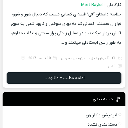
کارگردان :
Mert Baykal
خلاصه داستان
“فی” قصه ی کسانی هست که دنبال شور و شوق
فراوان هستند، کسانی که به بهای سوختن و نابود شدن به سوی
آتش پرواز میکنند، و در مقابل زندگی پراز سختی و عذاب مداوم،
به طور راسخ ایستادگی میکنند و …
Fi - Ci
،
زبان اصل با زیرنویس
،
سریال
10 نوامبر 2017
1 نظر
ادامه مطلب + دانلود ...
دسته بندی
انیمیشن و کارتون
دسته‌بندی نشده