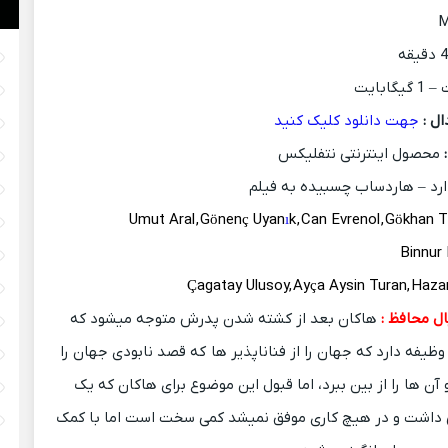
ل :
جهت دانلود کلیک کنید
محصول اینترنتی نتفلیکس
رد – هاردساب چسبیده به فیلم
Umut Aral , Gönenç Uyan
ı
k , Can Evrenol , Gökhan T
Çagatay Ulusoy, Ayça Aysin Turan, Haza
ل محافظ :
هاکان بعد از کشته شدن پدرش متوجه میشود که
یفه دارد که جهان را از فناناپذیر ها که قصد نابودی جهان را
آن ها را از بین ببرد، اما قبول این موضوع برای هاکان که یک
ی داشت و در هیچ کاری موفق نمیشد کمی سخت است اما با کمک