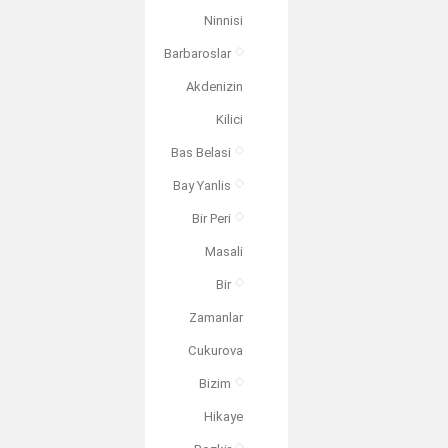
Ninnisi
Barbaroslar
Akdenizin
Kilici
Bas Belasi
Bay Yanlis
Bir Peri
Masali
Bir
Zamanlar
Cukurova
Bizim
Hikaye