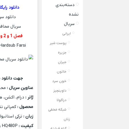
دسته‌بندی
دانلود رایگ
نشده
دانلود س
سریال
سریال محافظ Muhafiz با کیفیت HQ480P و HD720P و 80P
ایرانی
فصل 1 و 2 و 3 و 4 زبان اصل + زیرنویس فارسی تا قسمت آخر اضافه شد
پوست شیر
Hardsub Farsi
جزیره
جیران
خاتون
جهت دانلود س
خون سرد
عناوین سریال :
محافظ ،
داوینچیز
ژانر :
درام، اکشن، ه
دراکولا
محصول :
کمپانی نت
شبکه مخفی
زبان :
ترکی استانبول
زنان
کیفیت :
HQ480P و HD720P و FullHD1080P
گناه فرشته