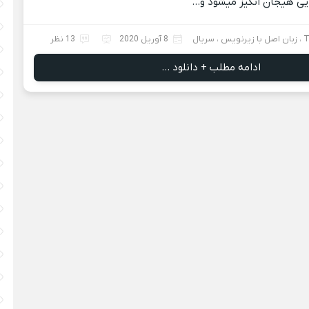
رایی هیجان انگیز میشود و…
T
،
زبان اصل با زیرنویس
،
سریال
8 آوریل 2020
13 نظر
ادامه مطلب + دانلود ...