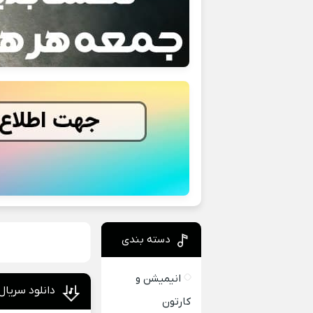
دسته بندی
انیمیشن و
دانلود سریال ترکی محافظ otector
کارتون