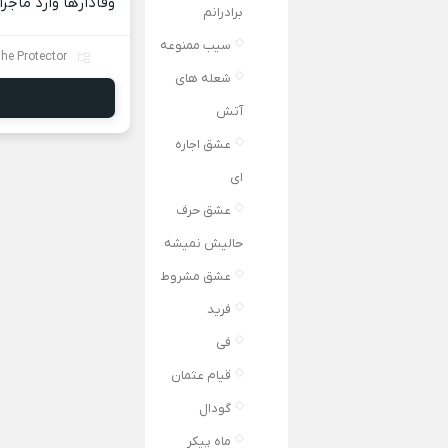
وفادارها وارد ماج
برادرانم
سیب ممنوعه
he Protector
شعله های
آتش
عشق اجاره
ای
عشق حرف
حالیش نمیشه
عشق مشروط
فرید
فی
قیام عثمان
گودال
ماه پیکر