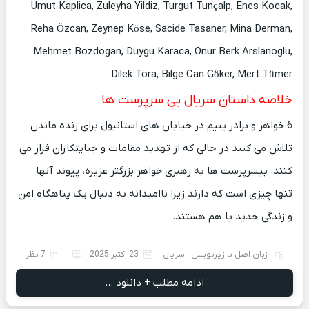
Umut Kaplica, Zuleyha Yildiz, Turgut Tunçalp, Enes Kocak,
Reha Özcan, Zeynep Köse, Sacide Tasaner, Mina Derman,
Mehmet Bozdogan, Duygu Karaca, Onur Berk Arslanoglu,
Dilek Tora, Bilge Can Göker, Mert Tümer
خلاصه داستان سریال بی سرپرست ها
6 خواهر و برادر یتیم در خیابان های استانبول برای زنده ماندن
تلاش می کنند در حالی که از تهدید مقامات و جنایتکاران فرار می
کنند. بیسرپرست ها به رهبری خواهر بزرگتر عزیزه، پیوند آنها
تنها چیزی است که دارند زیرا ناامیدانه به دنبال یک پناهگاه امن
و زندگی جدید با هم هستند.
زبان اصل با زیرنویس
،
سریال
23 اکتبر 2025
7 نظر
ادامه مطلب + دانلود ...