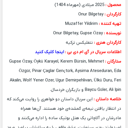
محصول :
2025 میلادی (مهرماه 1404)
کارگردان :
Onur Bilgetay
تهیه کننده :
Muzaffer Yildirim
نویسنده :
Onur Bilgetay, Gupse Özay
کارگردان هنری :
نتفلیکس ترکیه
اطلاعات سریال در آی ام دی بی :
اینجا کلیک کنید
ستارگان :
Gupse Özay, Öykü Karayel, Kerem Bürsin, Mehmet
Özgür, Pinar Çaglar Gençtürk, Aysima Ateseduran, Eda
Akalin, Wolf Yener Ozer, Ugur Demirpehlivan, Ülkü Duru, Feri
Baycu Güler, Ali Ipin و بازیگران خردسال.
خلاصه داستان :
این سریال داستان دو خواهری را روایت می‌کند که
در انتظار یافتن نیمه‌ی گمشده‌ی خود هستند. آن‌ها همراه
مادرشان در آلاچاتی یک هتل بوتیک ساده را اداره می‌کنند و
امیدوارند روزی سرنوشت، عشق واقعی را به سراغشان بیاورد. ورود