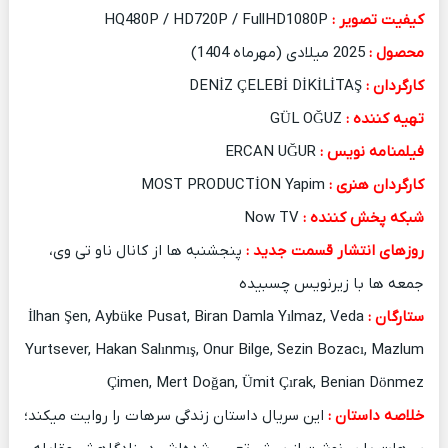
کیفیت تصویر :
HQ480P / HD720P / FullHD1080P
محصول :
2025 میلادی (مهرماه 1404)
کارگردان :
DENİZ ÇELEBİ DİKİLİTAŞ
تهیه کننده :
GÜL OĞUZ
فیلمنامه نویس :
ERCAN UĞUR
کارگردان هنری :
MOST PRODUCTİON Yapim
شبکه پخش کننده :
Now TV
روزهای انتشار قسمت جدید :
پنجشنبه ها از کانال ناو تی وی،
جمعه ها با زیرنویس چسبیده
ستارگان :
İlhan Şen, Aybüke Pusat, Biran Damla Yılmaz, Veda
Yurtsever, Hakan Salınmış, Onur Bilge, Sezin Bozacı, Mazlum
Çimen, Mert Doğan, Ümit Çırak, Benian Dönmez
خلاصه داستان :
این سریال داستان زندگی سرهات را روایت میکند؛