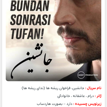
نام سریال :
جانشین، فراخوان ریشه ها (ندای ریشه ها)
ژانر :
درام ، عاشقانه ، خانوادگی
زیرنویس چسبیده :
دارد – بصورت هاردساب