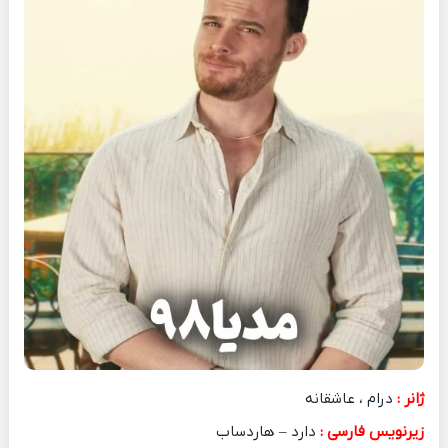
ژانر :
درام ، عاشقانه
زیرنویس فارسی :
دارد – هاردساب