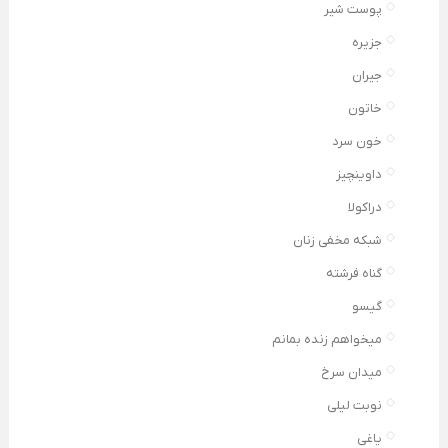
پوست شیر
جزیره
جیران
خاتون
خون سرد
داوینچیز
دراکولا
شبکه مخفی زنان
گناه فرشته
گیسو
میخواهم زنده بمانم
میدان سرخ
نوبت لیلی
یاغی