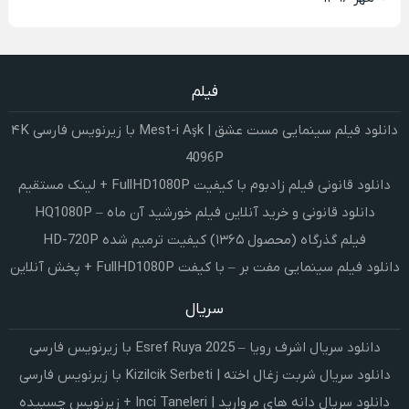
فیلم
دانلود فیلم سینمایی مست عشق | Mest-i Aşk با زیرنویس فارسی ۴K
4096P
دانلود قانونی فیلم زادبوم با کیفیت FullHD1080P + لینک مستقیم
دانلود قانونی و خرید آنلاین فیلم خورشید آن ماه – HQ1080P
فیلم گذرگاه (محصول ۱۳۶۵) کیفیت ترمیم شده HD-720P
دانلود فیلم سینمایی مفت بر – با کیفت FullHD1080P + پخش آنلاین
سریال
دانلود سریال اشرف رویا – Esref Ruya 2025 با زیرنویس فارسی
دانلود سریال شربت زغال اخته | Kizilcik Serbeti با زیرنویس فارسی
دانلود سریال دانه های مروارید | Inci Taneleri + زیرنویس چسبیده