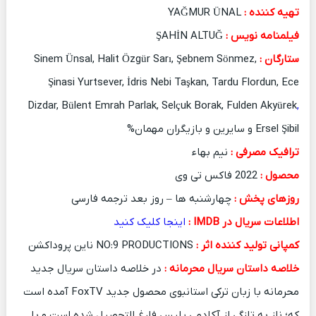
تهیه کننده :
YAĞMUR ÜNAL
فیلمنامه نویس :
ŞAHİN ALTUĞ
ستارگان :
Sinem Ünsal, Halit Özgür Sarı, Şebnem Sönmez,
Şinasi Yurtsever, İdris Nebi Taşkan, Tardu Flordun, Ece
Dizdar, Bülent Emrah Parlak, Selçuk Borak, Fulden Akyürek
,
Ersel Şibil و سایرین و بازیگران مهمان%
ترافیک مصرفی :
نیم بهاء
محصول :
2022 فاکس تی وی
روزهای پخش :
چهارشنبه ها – روز بعد ترجمه فارسی
اطلاعات سریال در IMDB :
ا
ینجا کلیک کنید
کمپانی تولید کننده اثر :
NO:9 PRODUCTIONS ناین پروداکشن
خلاصه داستان سریال محرمانه :
در خلاصه داستان سریال جدید
محرمانه با زبان ترکی استانبوی محصول جدید FoxTV آمده است
که؛ ناز به تازگی از آکادمی پلیس فارغ التحصیل شده است و با