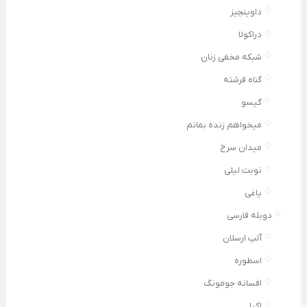
داوینچیز
دراکولا
شبکه مخفی زنان
گناه فرشته
گیسو
میخواهم زنده بمانم
میدان سرخ
نوبت لیلی
یاغی
دوبله فارسی
آلپ ارسلان
اسطوره
افسانه جومونگ
اکیا