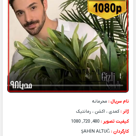
نام سریال :
محرمانه
ژانر :
کمدی ، اکشن ، رمانتیک
کیفیت تصویر :
480, 720, 1080
کارگردان :
ŞAHİN ALTUĞ