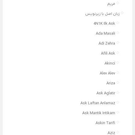
مریم
زبان اصل با زیرنویس
4N1K Ilk Ask
Ada Masali
Adi Zehra
Afili Ask
Akinci
Alev Alev
Ariza
Ask Aglatir
Ask Laftan Anlamaz
Ask Mantik Intikam
Askin Tarifi
Aziz