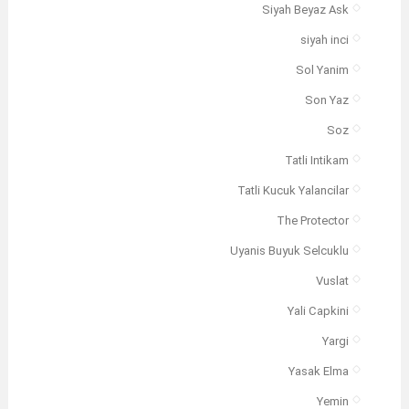
Siyah Beyaz Ask
siyah inci
Sol Yanim
Son Yaz
Soz
Tatli Intikam
Tatli Kucuk Yalancilar
The Protector
Uyanis Buyuk Selcuklu
Vuslat
Yali Capkini
Yargi
Yasak Elma
Yemin