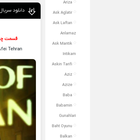
Ariza
دانلود سریال افعی تهران | 024
Ask Aglatir
Ask Laftan
Anlamaz
قسمت چه
Ask Mantik
Afei Tehran
Intikam
Askin Tarifi
Aziz
Azize
Baba
Babamin
Gunahlari
Baht Oyunu
Balkan