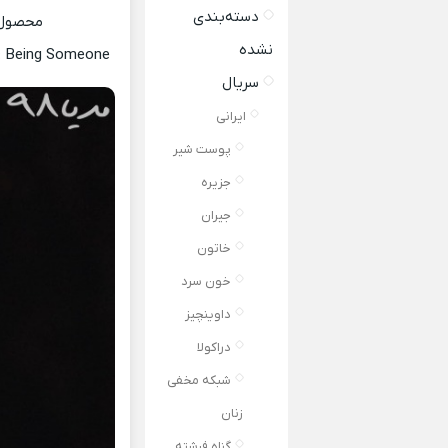
دسته‌بندی
محصول
نشده
: Being Someone
سریال
ایرانی
پوست شیر
جزیره
جیران
خاتون
خون سرد
داوینچیز
دراکولا
شبکه مخفی
زنان
گناه فرشته