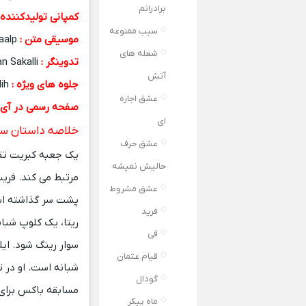
برادرانم
کمپانی تولیدکننده 
سیب ممنوعه
موسیقی متن :
Volkan Akaalp
شعله های
تدوینگر :
Mestan Sakalli
آتش
جلوه های ویژه :
Öznur Deniz Karabayir & Eylül Karasalih
عشق اجاره
صفحه رسمی در آی ا
ای
خلاصه داستان سر
عشق حرف
یک جعبه کبریت تقل
حالیش نمیشه
مرتبط می کند.
فریت
عشق مشروط
پشت سر گذاشته ا
فرید
ریتا، یک کلوپ شبا
فی
سوار رینگ شود.
ای
قیام عثمان
شبانه است.
او در 
گودال
مسابقه باکس برای 
ماه پیکر