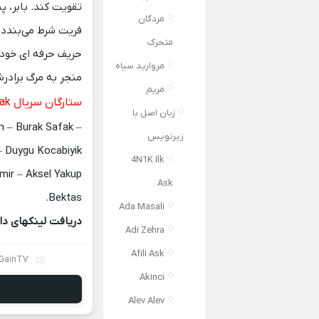
تقویت کند.
بابر، 
مردگان
فریت شرط می‌بندد 
متحرک
حریف حرفه ای خود 
مروارید سیاه
منجر به مرگ برادر
مریم
ستارگان سریال Dengeler: Biri Olmak
زبان اصل با
n – Burak Safak –
زیرنویس
 – Duygu Kocabiyik
4N1K Ilk
ir – Aksel Yakup
Ask
Bektas.
Ada Masali
دریافت لینکهای دا
Adi Zehra
Afili Ask
GainTV
Akinci
Alev Alev