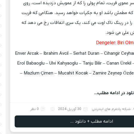
پسر عموی فریت، تمام پولی را که از عمویش دزدیده است، روی
که مطمئن باشد او به جکپات خواهد رسید.
هنگامی که فریت
را در رینگ ناک اوت می کند، یک سری اتفاقات رخ می دهد که
ش علی می شود.
Enver Arcak – Ibrahim Avcil – Serhat Duran – Cihangir Ceyha
Erol Babaoglu – Ulvi Kahyaoglu – Tanju Bilir – Canan Ürekil
– Mazlum Çimen – Mucahit Kocak – Zamire Zeynep Özdem
نلود در ادامه مطلب…
،
شبکه پلتفرم های اینترنتی
30 آوریل 2024
0 نظر
ادامه مطلب + دانلود ...