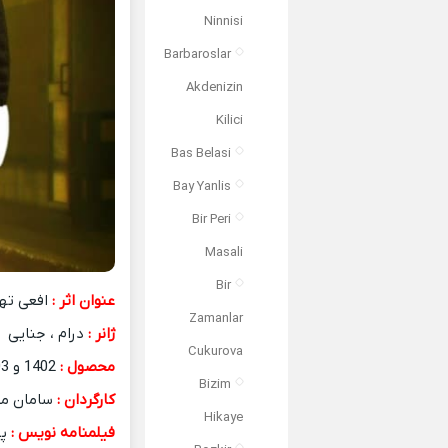
Ninnisi
Barbaroslar
Akdenizin
Kilici
Bas Belasi
Bay Yanlis
Bir Peri
Masali
Bir
عنوان اثر :
افعی تهر
Zamanlar
ژانر :
درام ، جنایی
Cukurova
محصول :
1402 و 1403 ایران
Bizim
کارگردان :
سامان م
Hikaye
فیلمنامه نویس :
پی