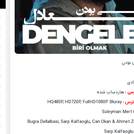
 بودن
سی :
هاردساب شده
رس :
HQ480P, HD720P, FullHD1080P Bluray
Sarp Kal