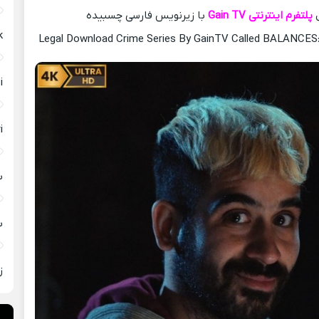
پلتفرم اینترنتی Gain TV
با زیرنویس فارسی چسبیده
Aşk با
Legal Download Crime Series By GainTV Called BALANCES
eti
eri
با
ب
ز