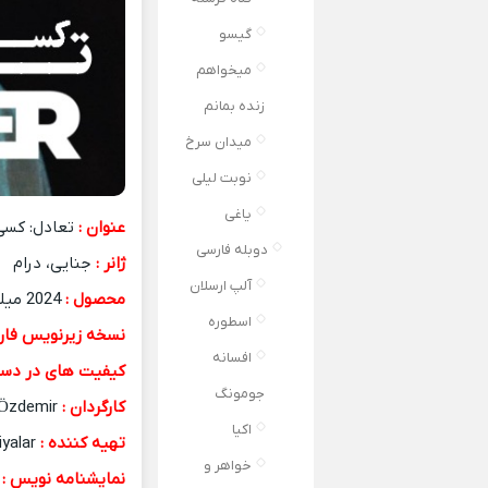
گیسو
میخواهم
زنده بمانم
میدان سرخ
نوبت لیلی
یاغی
عنوان :
تعادل: کسی
دوبله فارسی
ژانر :
جنایی، درام
آلپ ارسلان
محصول :
2024 میلادی
اسطوره
نسخه زیرنویس فار
افسانه
کیفیت های در دست
جومونگ
کارگردان :
Süleyman Mert Özdemir
اکیا
تهیه کننده :
Bugra Dellalbasi, Sarp Kalfaoglu, Can Okan & Ahmet Ziyalar
خواهر و
نمایشنامه نویس :
faoglu