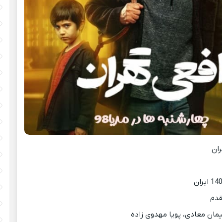
ان
قدم
مان معادی، پویا مهدوی زاده