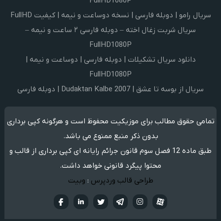
FullHD1080P
سریال رامو | دوبله فارسی | نسخه دوساعت و نیمه | کیفیت FullHD
سریال شربت زغال اخته – دوبله فارسی ۲ ساعت و نیمه –
FullHD1080P
دانلود سریال تشکیلات | دوبله فارسی | دوساعت و نیمه |
FullHD1080P
سریال از بوسه تا عشق | Dudaktan Kalbe 2007 | دوبله فارسی
تمامی حقوق مطالب برای موزیکیت محفوظ است و هرگونه کپی برداری
بدون ذکر منبع ممنوع می باشد.
طبق ماده 12 فصل سوم قانون جرائم رایانه ای کپی برداری از قالب و
محتوا پیگرد قانونی خواهد داشت.
طراحی قالب وردپرس
:
وبیت
آپارات
تلگرام
تويتر
اینستاگرام
لینکدین
فيسبو