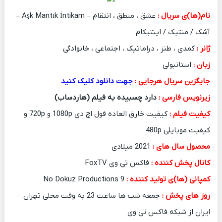
نام(ها)ی سریال :
عشق ، منطق ، انتقام – Aşk Mantık İntikam –
آشک / منتیک / اینتیکام
ژانر :
کمدی ، طنز ، دراماتیک ، اجتماعی ، خانوادگی
زبان :
استانبولی
جایگزین سریال هرجایی :
جهت دانلود کلیک کنید
زیرنویس فارسی :
دارد
چسبیده به فیلم (هاردساب)
کیفیت فیلم :
کیفیت خارق العاده فول اچ دی 1080p و 720p و
کیفیت موبایلی 480p
محصول سال های :
2021 میلادی
کانال پخش کننده :
فاکس تی وی FoxTV
کمپانی (ها)ی تولید کننده :
9 No Dokuz Productions
روز های پخش :
جمعه شب ها ساعت 23 به وقت محلی تهران –
ایران از شبکه فاکس تی وی