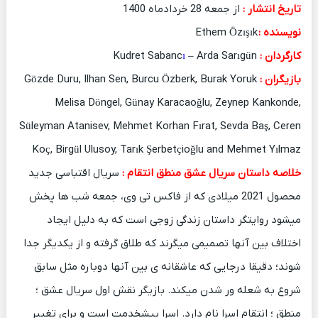
تاریخ انتشار :
از جمعه 28 خردادماه 1400
نویسنده :
Ethem Özışık
کارگردان :
Kudret Sabanc
– Arda Sarıgün
ı
بازیگران :
Gözde Duru, Ilhan Sen, Burcu Özberk, Burak Yoruk
Melisa Döngel, Günay Karacaoğlu, Zeynep Kankonde,
Süleyman Atanisev, Mehmet Korhan Fırat, Sevda Baş, Ceren
Koç, Birgül Ulusoy, Tarık Şerbetçioğlu and Mehmet Yılmaz
خلاصه داستان سریال عشق منطق انتقام
:
سریال اقتباسی جدید
محصول 2021 میلادی که از فاکس تی وی، جمعه شب ها پخش
میشود روایتگر داستان زندگی زوجی است که به دلیل ایجاد
اختلاف بین آنها تصمیمی میگرند که طلاق گرفته و از یکدیگر جدا
شوند؛ دقیقا درجایی که عاشقانه ی بین آنها دوباره مثل سابق
شروع به شعله ور شدن میکند. بازیگر نقش اول سریال عشق ؛
منطق ؛ انتقام اسرا نام دارد. اسرا پیشخدمت است و برای تغییر