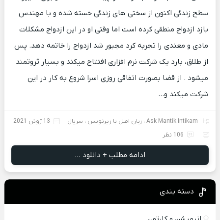
سطح زندگی اکنون از سختی های زندگی خسته شده و با مهندس
بازد ازدواج منطقی کرده است اما وقتی او در این ازدواج مشکلات
مادی و معندی را تجربه کرد مجبور شد ازدواج را خاتمه دهد. پس
از طلاق، بارد یک شرکت نرم افزاری افتتاح میکند و بسیار ثروتمند
میشود . از قضا بصورت اتفاقی روزی اسرا شروع به کار در این
شرکت میکند و…
Ask Mantik Intikam
،
زبان اصل با زیرنویس
،
سریال
13 ژوئن 2021
106 نظر
ادامه مطلب + دانلود ...
دسته بندی
انیمیشن و کارتون