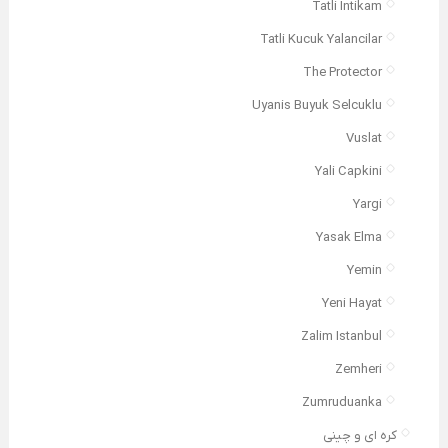
Tatli Intikam
Tatli Kucuk Yalancilar
The Protector
Uyanis Buyuk Selcuklu
Vuslat
Yali Capkini
Yargi
Yasak Elma
Yemin
Yeni Hayat
Zalim Istanbul
Zemheri
Zumruduanka
کره ای و چینی