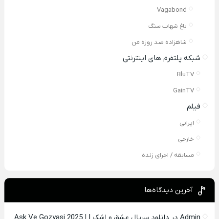
Vagabond
باغ شهاب سنگ
شاهزاده صد روزه من
شبکه پلتفرم های اینترنتی
BluTV
GainTV
فیلم
ایرانی
خارجی
مسابقه / اجرای زنده
آخرین دیدگاه‌ها
Admin
در
دانلود سریال عشق و اشک | Ask Ve Gozyasi 2025 |