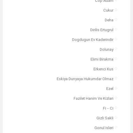
Cop Adam
Cukur
Deha
Dirilis Ertugrul
Dogdugun Ev Kaderindir
Dolunay
Elimi Birakma
Erkenci Kus
Eskiya Dunyaya Hukumdar Olmaz
Ezel
Fazilet Hanim Ve Kizlari
Fi – Ci
Gizli Sakli
Gonul Isleri