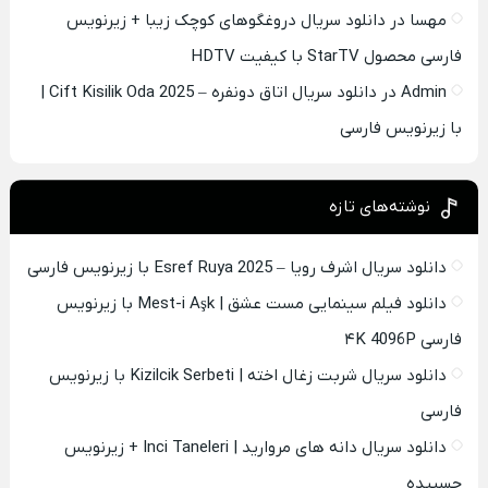
مهسا
در
دانلود سریال دروغگوهای کوچک زیبا + زیرنویس
فارسی محصول StarTV با کیفیت HDTV
Admin
در
دانلود سریال اتاق دونفره – Cift Kisilik Oda 2025 |
با زیرنویس فارسی
نوشته‌های تازه
دانلود سریال اشرف رویا – Esref Ruya 2025 با زیرنویس فارسی
دانلود فیلم سینمایی مست عشق | Mest-i Aşk با زیرنویس
فارسی ۴K 4096P
دانلود سریال شربت زغال اخته | Kizilcik Serbeti با زیرنویس
فارسی
دانلود سریال دانه های مروارید | Inci Taneleri + زیرنویس
چسبیده