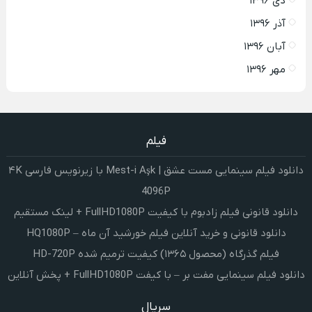
دی ۱۳۹۶
آذر ۱۳۹۶
آبان ۱۳۹۶
مهر ۱۳۹۶
فیلم
دانلود فیلم سینمایی مست عشق | Mest-i Aşk با زیرنویس فارسی ۴K
4096P
دانلود قانونی فیلم زادبوم با کیفیت FullHD1080P + لینک مستقیم
دانلود قانونی و خرید آنلاین فیلم خورشید آن ماه – HQ1080P
فیلم گذرگاه (محصول ۱۳۶۵) کیفیت ترمیم شده HD-720P
دانلود فیلم سینمایی مفت بر – با کیفت FullHD1080P + پخش آنلاین
سریال