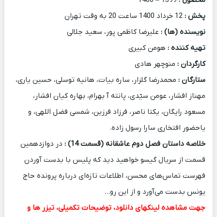
محصول :
1399 – 1400
پخش :
12 خرداد 1400 ساعت 20 به وقت تهران
نویسنده (ها) :
علیرضا کاظمی پور، سعید جلالی
تهیه کننده :
هومن کبیری
کارگردان :
منوچهر هادی
ستارگان :
محمدرضا گلزار، ساره بیات، هانیه توسلی، حسین یاری،
مهناز افشار، عومن سیّدی، پانته آ بهرام، بهاره کیان افشار،
مسعود رایگان، یکتا ناصر، فرزاد فرزین، شمسی فضل اللهی، و
یاحضور افتخاری سارا رسول زاده.
خلاصه داستان فصل دوم عاشقانه (قسمت 14)
:
در دوازدهمین
قسمت از سریال گیسو خواهید دید که پلیس با بدست آوردن
فهرست تماس‌های محسن، اطلاعات تازه‌ای درباره پرونده حاج
یونس بدست می‌آورد و از این رو…
جهت مشاهده لینکهای دانلود، توضیحات تکمیلی، تیزر ها و