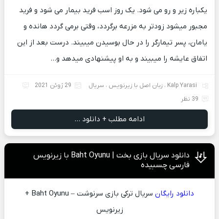
یکباره زیر و رو می شود. یک روز اسب فرید بیمار می شود و فرید
مجبور میشود زودتر به مزرعه برگردد، وقتی برمی گردد هانده و
یامان، پسر تیمارگر را در حال بوسیدن میبیند. درست بعد از این
اتفاق عایشه را میبیند و به او پیشنهادی میدهد و…
Kalp Yarasi
،
زبان اصل با زیرنویس
،
سریال
29 ژوئن 2021
39 نظر
ادامه مطلب + دانلود ...
دانلود سریال بازی بخت | Baht Oyunu با زیرنویس
فارسی چسبیده
دانلود رایگان
سریال ترکی بازی سرنوشت – Baht Oyunu +
زیرنویس