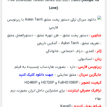
Free Download Turkish Series Dizi 2021 Called
(Recipe for
Love)
عناوین :
دستور پخت عشق – طرز تهیه عشق – دستورالعمل عشق
، تعریف عشق ، Aşkın Tarifi – آشکین تاریفی
ژانر :
کمدی ، درام ، اجتماعی ، خانوادگی
زبان :
استانبولی
زیرنویس فارسی :
دارد – بصورت هاردساب چسبیده به فیلم
جایگزین سریال :
عشق نمایشی –
جهت دانلود کلیک کنید
کیفیت تصویر :
FullHD1080P و HD720P و HQ480P
ترافیک مصرفی اینترنت :
برای مشترکین داخل ایران بصورت نیم
بهاء
شبکه پخش کننده :
KanalD