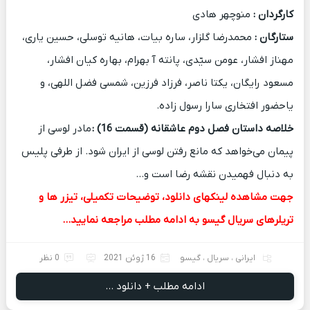
کارگردان :
منوچهر هادی
ستارگان :
محمدرضا گلزار، ساره بیات، هانیه توسلی، حسین یاری،
مهناز افشار، عومن سیّدی، پانته آ بهرام، بهاره کیان افشار،
مسعود رایگان، یکتا ناصر، فرزاد فرزین، شمسی فضل اللهی، و
یاحضور افتخاری سارا رسول زاده.
خلاصه داستان فصل دوم عاشقانه (قسمت 16)
:
مادر لوسی از
پیمان می‌خواهد که مانع رفتن لوسی از ایران شود. از طرفی پلیس
به دنبال فهمیدن نقشه رضا است و…
جهت مشاهده لینکهای دانلود، توضیحات تکمیلی، تیزر ها و
تریلرهای سریال گیسو به ادامه مطلب مراجعه نمایید…
ایرانی
،
سریال
،
گیسو
16 ژوئن 2021
0 نظر
ادامه مطلب + دانلود ...