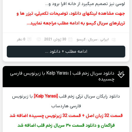
لوسی نیز تصمیم میگیرد از خانه افرا برود و…
جهت مشاهده لینکهای دانلود، توضیحات تکمیلی، تیزر ها و
تریلرهای سریال گیسو به ادامه مطلب مراجعه نمایید…
ایرانی
،
سریال
،
گیسو
30 ژوئن 2021
0 نظر
ادامه مطلب + دانلود ...
دانلود سریال زخم قلب | Kalp Yarası با زیرنویس فارسی
چسبیده
دانلود رایگان سریال ترکی زخم قلب
[Kalp Yarasi]
با زیرنویس
فارسی هاردساب
قسمت 32 زبان اصل + قسمت 32 زیرنویس چسبیده اضافه شد
فراگمان و دانلود قسمت ۳۰ سریال زخم قلب اضافه شد