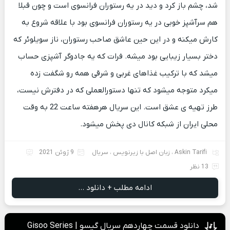
شد، چشم باز کرد و دید در یه رستوران فرانسوی است و چون قبلا
هم سرآشپز خوبی در یه رستوران فرانسوی بود با علاقه شروع به
کارش میکنه و در این حین عاشق صاحب رستوران، ناز سویلوئر که
دختر بسیار زیبایی بود میشه. فرات که یه جادوگر آشپزی حساب
میشد که با ترکیب غذاهای غربی و شرقی همه رو شگفت زده
میکرد متوجه میشود که تنها دستورالعملی که در دفترش نیست،
طرز تهیه ی عشق است. این سریال هرهفته ساعت 22 به وقت
محلی ایران از شبکه کانال دی پخش میشود.
Askin Tarifi
،
زبان اصل با زیرنویس
،
سریال
9 ژوئن 2021
13 نظر
ادامه مطلب + دانلود ...
دانلود قسمت چهاردهم سریال گیسو | Gisoo Series