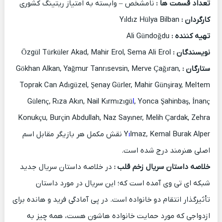
تعداد قسمت ها :
نامشخص – وابسته به امتیاز ریتینگ کشوری
کارگردان :
Yıldız Hülya Bilban
تهیه کننده :
Ali Gündoğdu
نویسندگان :
Özgül Türküler Akad, Mahir Erol, Sema Ali Erol
ستارگان :
Gökhan Alkan, Yağmur Tanrısevsin, Merve Çağıran,
Toprak Can Adıgüzel, Şenay Gürler, Mahir Günşiray, Meltem
Gülenç, Rıza Akın, Nail Kırmızıgü
l
, Yonca Şahinbaş, İnanç
Konukçu, Burçin Abdullah, Naz Sayıner, Melih Çardak, Zehra
ı
Y
lmaz, Kemal Burak Alper نقش مکمل هر بازیگر مقابل اسم
اصلی هنرمند درج شده است.
خلاصه داستان سریال زخم قلب :
در خلاصه داستان سریال جدید
شبکه ای تی وی آمده است که؛ این سریال در مورد داستان
تأثیرگذار انتقام دو خانواده است. در پی آمادگی فرید و هانده برای
ازدواجی که مورد حمایت خانواده هاشون هست، همه چیز به