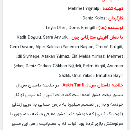
تهیه کننده :
Mehmet Yiğitalp
کارگردان :
Deniz Koloş
نویسنده (ها) :
Leyla Oter , Doruk Erengül
با نقش آفرینی ستارگانی چون :
Kadir Doğulu, Serra Arıtürk,
Cem Davran, Alper Saldıran,Yasemin Baştan, Ümmü Putgül,
İdil Sivritepe, Atakan Yılmaz, Elif Melda Yılmaz, Mehmet
Şeker, Deniz Gürkan, Gökhan Niğdeli, Selim Akgül, Asuman
Sazlık, Onur Yakıcı, Batuhan Bayır
خلاصه داستان سریال Askin Tarifi :
در خلاصه داستان سریال
دستور پخت عشق آمده است که، فرات آشپزی که سرش تو کار
خودشه و یه روز تصمیم میگیره یه درس حسابی به مربی زندگی
(کوچینگ فردی) که خودشو دکتر عشق معرفی میکنه بده، چون با
سرنوشتش بازی کرده بود. فرات که با عصبانیت راهی این مسیر