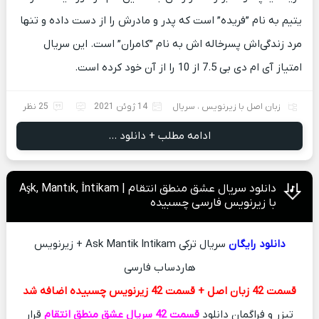
یتیم به نام ”فریده” است که پدر و مادرش را از دست داده و تنها
مرد زندگی‌اش پسرخاله اش به نام ”کامران” است. این سریال
امتیاز آی ام دی بی 7.5 از 10 را از آن خود کرده است.
زبان اصل با زیرنویس
،
سریال
14 ژوئن 2021
25 نظر
ادامه مطلب + دانلود ...
دانلود سریال عشق منطق انتقام | Aşk, Mantık, İntikam
با زیرنویس فارسی چسبیده
دانلود رایگان
سریال ترکی Ask Mantik Intikam + زیرنویس
هاردساب فارسی
قسمت 42 زبان اصل + قسمت 42 زیرنویس چسبیده اضافه شد
تیزر و فراگمان دانلود
قسمت 42 سریال عشق منطق انتقام
قرار