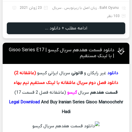
Baht Oyunu
،
زبان اصل با زیرنویس
،
سریال
23 ژوئن 2021
103 نظر
ادامه مطلب + دانلود ...
دانلود قسمت هفدهم سریال گیسو | Gisoo Series E17
| با لینک مستقیم
دانلود
غیر رایگان و
قانونی
سریال ایرانی گیسو
(عاشقانه 2)
دانلود فصل دوم سریال عاشقانه با لینک مستقیم نیم بهاء
قسمت هفدهم
سریال
گیسو
(عاشقانه فصل 2 قسمت 17)
Legal Download
And Buy Iranian Series Gisoo Manoochehr
Hadi