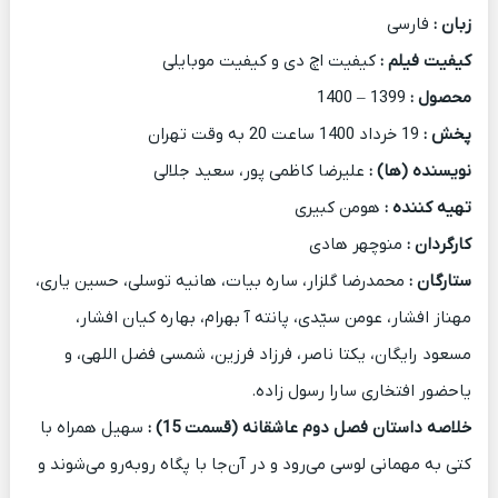
زبان :
فارسی
کیفیت فیلم :
کیفیت اچ دی و کیفیت موبایلی
محصول :
1399 – 1400
پخش :
19 خرداد 1400 ساعت 20 به وقت تهران
نویسنده (ها) :
علیرضا کاظمی پور، سعید جلالی
تهیه کننده :
هومن کبیری
کارگردان :
منوچهر هادی
ستارگان :
محمدرضا گلزار، ساره بیات، هانیه توسلی، حسین یاری،
مهناز افشار، عومن سیّدی، پانته آ بهرام، بهاره کیان افشار،
مسعود رایگان، یکتا ناصر، فرزاد فرزین، شمسی فضل اللهی، و
یاحضور افتخاری سارا رسول زاده.
خلاصه داستان فصل دوم عاشقانه (قسمت 15)
:
سهیل همراه با
کتی به مهمانی لوسی می‌رود و در آن‌جا با پگاه رو‌به‌رو می‌شوند و