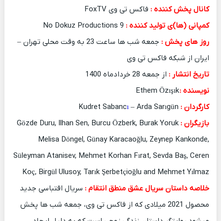
کانال پخش کننده :
فاکس تی وی FoxTV
کمپانی (ها)ی تولید کننده :
9 No Dokuz Productions
روز های پخش :
جمعه شب ها ساعت 23 به وقت محلی تهران –
ایران از شبکه فاکس تی وی
تاریخ انتشار :
از جمعه 28 خردادماه 1400
نویسنده :
Ethem Özışık
کارگردان :
Kudret Sabanc
– Arda Sarıgün
ı
بازیگران :
Gözde Duru, Ilhan Sen, Burcu Özberk, Burak Yoruk
Melisa Döngel, Günay Karacaoğlu, Zeynep Kankonde,
Süleyman Atanisev, Mehmet Korhan Fırat, Sevda Baş, Ceren
Koç, Birgül Ulusoy, Tarık Şerbetçioğlu and Mehmet Yılmaz
خلاصه داستان سریال عشق منطق انتقام
:
سریال اقتباسی جدید
محصول 2021 میلادی که از فاکس تی وی، جمعه شب ها پخش