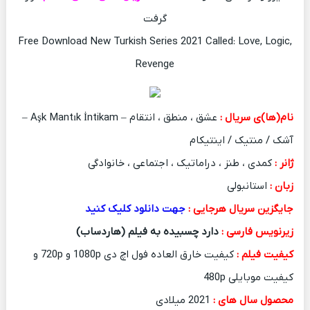
گرفت
Free Download New Turkish Series 2021 Called: Love, Logic,
Revenge
نام(ها)ی سریال :
عشق ، منطق ، انتقام – Aşk Mantık İntikam –
آشک / منتیک / اینتیکام
ژانر :
کمدی ، طنز ، دراماتیک ، اجتماعی ، خانوادگی
زبان :
استانبولی
جایگزین سریال هرجایی :
جهت دانلود کلیک کنید
زیرنویس فارسی :
دارد
چسبیده به فیلم (هاردساب)
کیفیت فیلم :
کیفیت خارق العاده فول اچ دی 1080p و 720p و
کیفیت موبایلی 480p
محصول سال های :
2021 میلادی