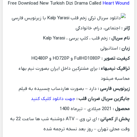
Free Download New Turkish Dizi Drama Called
Heart Wound
ژانر :
اجتماعی، درام، خانوادگی
نام سریال :
زخم قلب ، کلپ یرسی ، Kalp Yarasi
زبان :
استانبولی
کیفیت تصویر :
FullHD1080P و HD720P و HQ480P
ترافیک نیمبهاء :
برای مشترکین داخل ایران بصورت نیم بهاء
محاسبه میشود
زیرنویس فارسی :
دارد – بصورت هاردساب چسبیده به فیلم
جایگزین سریال ضربان قلب :
جهت دانلود کلیک کنید
محصول :
2021 میلادی – تیرماه 1400
پخش از کمپانی :
ای تی وی – ATV دوشنبه شب ها ساعت 22 به
وقت محلی تهران – روز بعد نسخه ترجمه شده