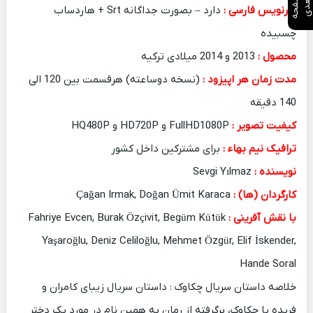
ص
ف
ح
ه
ع
د
ب
ی
زیرنویس فارسی :
دارد – بصورت جداگانه Srt + هاردساب
چسبیده
محصول :
2013 و 2014 میلادی ترکیه
مدت زمان هر اپیزود :
(نسخه دوساعته) هرقسمت بین 120 الی
140 دقیقه
کیفیت تصویر :
FullHD1080P و HD720P و HQ480P
ترافیک نیم بهاء :
برای مشترکین داخل کشور
نویسنده :
Sevgi Yılmaz
کارگردان (ها) :
Çağan Irmak, Doğan Ümit Karaca
با نقش آفرینی :
Fahriye Evcen, Burak Özçivit, Begüm Kütük
Yaşaroğlu, Deniz Celiloğlu, Mehmet Özgür, Elif İskender,
Hande Soral
خلاصه داستان سریال چکاوک : داستان سریال زیبای کامران و
فریده یا چکاوک، برگرفته از رمان به همین نام در مورد یک دختر