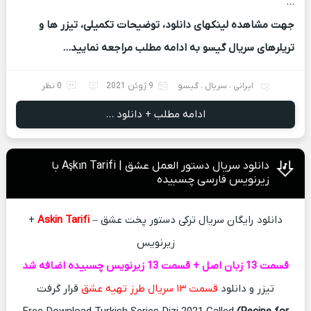
…
جهت مشاهده لینکهای دانلود، توضیحات تکمیلی، تیزر ها و
تریلرهای سریال گیسو به ادامه مطلب مراجعه نمایید…
ایرانی
،
سریال
،
گیسو
9 ژوئن 2021
0 نظر
ادامه مطلب + دانلود ...
دانلود سریال دستور العمل عشق | Aşkın Tarifi با
زیرنویس فارسی چسبیده
دانلود رایگان سریال ترکی دستور پخت عشق –
Askin Tarifi
+
زیرنویس
قسمت 13 زبان اصل + قسمت 13 زیرنویس چسبیده اضافه شد
تیزر و دانلود
قسمت ۱۳ سریال طرز تهیه عشق
قرار گرفت