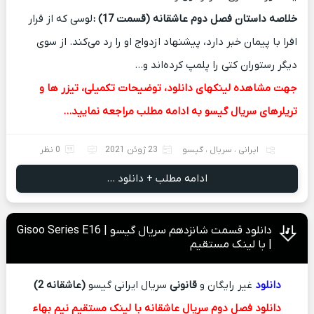
خلاصه داستان فصل دوم عاشقانه (قسمت 17)
:
لوسی که از قرار
افرا با پیمان خبر دارد، پیشنهاد ازدواج او را رد می‌کند. از سوی
دیگر رستوران کتی را پلمپ کرده‌اند و…
جهت مشاهده لینکهای دانلود، توضیحات تکمیلی، تیزر ها و
تریلرهای سریال گیسو به ادامه مطلب مراجعه نمایید…
ایرانی
،
سریال
،
گیسو
23 ژوئن 2021
0 نظر
ادامه مطلب + دانلود ...
دانلود قسمت شانزدهم سریال گیسو | Gisoo Series E16
| با لینک مستقیم
دانلود
غیر رایگان و
قانونی
سریال ایرانی گیسو
(عاشقانه 2)
دانلود فصل دوم سریال عاشقانه با لینک مستقیم نیم بهاء