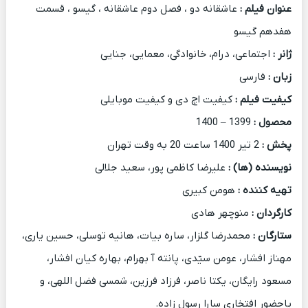
عنوان فیلم :
عاشقانه دو ، فصل دوم عاشقانه ، گیسو ، قسمت
هفدهم گیسو
ژانر :
اجتماعی، درام، خانوادگی، معمایی، جنایی
زبان :
فارسی
کیفیت فیلم :
کیفیت اچ دی و کیفیت موبایلی
محصول :
1399 – 1400
پخش :
2 تیر 1400 ساعت 20 به وقت تهران
نویسنده (ها) :
علیرضا کاظمی پور، سعید جلالی
تهیه کننده :
هومن کبیری
کارگردان :
منوچهر هادی
ستارگان :
محمدرضا گلزار، ساره بیات، هانیه توسلی، حسین یاری،
مهناز افشار، عومن سیّدی، پانته آ بهرام، بهاره کیان افشار،
مسعود رایگان، یکتا ناصر، فرزاد فرزین، شمسی فضل اللهی، و
یاحضور افتخاری سارا رسول زاده.