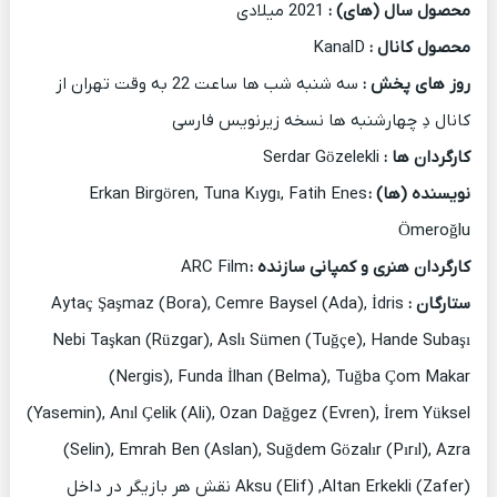
محصول سال (های) :
2021 میلادی
محصول کانال :
KanalD
روز های پخش :
سه شنبه شب ها ساعت 22 به وقت تهران از
کانال دِ چهارشنبه ها نسخه زیرنویس فارسی
کارگردان ها :
Serdar Gözelekli
نویسنده (ها) :
Erkan Birgören, Tuna Kıygı, Fatih Enes
Ömeroğlu
کارگردان هنری و کمپانی سازنده :
ARC Film
ستارگان :
Aytaç Şaşmaz (Bora), Cemre Baysel (Ada), İdris
Nebi Taşkan (Rüzgar), Aslı Sümen (Tuğçe), Hande Subaşı
(Nergis), Funda İlhan (Belma), Tuğba Çom Makar
(Yasemin), Anıl Çelik (Ali), Ozan Dağgez (Evren), İrem Yüksel
(Selin), Emrah Ben (Aslan), Suğdem Gözalır (Pırıl), Azra
Aksu (Elif) ,Altan Erkekli (Zafer) نقش هر بازیگر در داخل