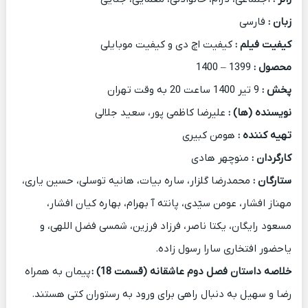
زبان :
فارسی
کیفیت فیلم :
کیفیت اچ دی و کیفیت موبایلی
محصول :
1399 – 1400
پخش :
9 تیر 1400 ساعت 20 به وقت تهران
نویسنده (ها) :
علیرضا کاظمی پور، سعید جلالی
تهیه کننده :
هومن کبیری
کارگردان :
منوچهر هادی
ستارگان :
محمدرضا گلزار، ساره بیات، هانیه توسلی، حسین یاری،
مهناز افشار، عومن سیّدی، پانته آ بهرام، بهاره کیان افشار،
مسعود رایگان، یکتا ناصر، فرزاد فرزین، شمسی فضل اللهی، و
یاحضور افتخاری سارا رسول زاده.
خلاصه داستان فصل دوم عاشقانه (قسمت 18)
:
پیمان به همراه
رضا و سهیل به دنبال راهی برای ورود به رستوران کتی هستند.