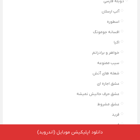
دوبله فارسی
آلپ ارسلان
اسطوره
افسانه جومونگ
اکیا
خواهر و برادرانم
سیب ممنوعه
شعله های آتش
عشق اجاره ای
عشق حرف حالیش نمیشه
عشق مشروط
فرید
فی
دانلود اپلیکیشن موبایل (اندروید)
قیام عثمان