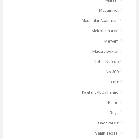
Marasli
Masumiyet
Masumlar Apartmani
Meleklerin Aski
Meryem
Mucize Doktor
Nefes Nefese
No 309
O Kiz
Payitaht Abdulhamid
Ramo
Ruya
Sadakatsiz
Sahin Tepesi