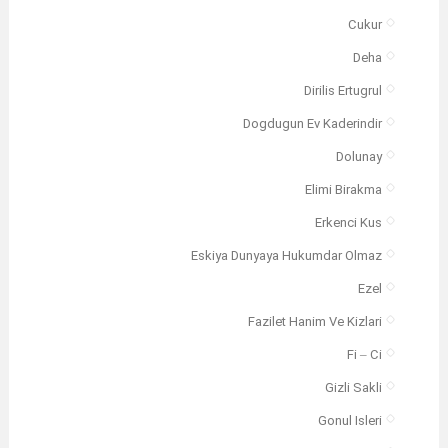
Cukur
Deha
Dirilis Ertugrul
Dogdugun Ev Kaderindir
Dolunay
Elimi Birakma
Erkenci Kus
Eskiya Dunyaya Hukumdar Olmaz
Ezel
Fazilet Hanim Ve Kizlari
Fi – Ci
Gizli Sakli
Gonul Isleri