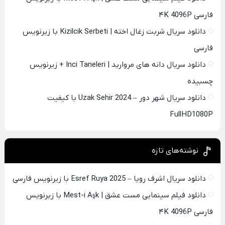
فارسی ۴K 4096P
دانلود سریال شربت زغال اخته | Kizilcik Serbeti با زیرنویس
فارسی
دانلود سریال دانه های مروارید | Inci Taneleri + زیرنویس
چسبیده
دانلود سریال شهر دور – Uzak Sehir 2024 با کیفیت
FullHD1080P
نوشته‌های تازه
دانلود سریال اشرف رویا – Esref Ruya 2025 با زیرنویس فارسی
دانلود فیلم سینمایی مست عشق | Mest-i Aşk با زیرنویس
فارسی ۴K 4096P