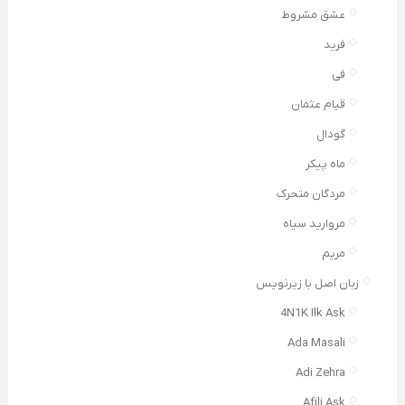
عشق مشروط
فرید
فی
قیام عثمان
گودال
ماه پیکر
مردگان متحرک
مروارید سیاه
مریم
زبان اصل با زیرنویس
4N1K Ilk Ask
Ada Masali
Adi Zehra
Afili Ask