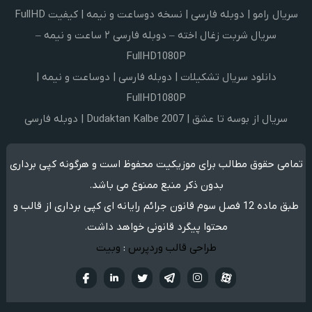
سریال رامو | دوبله فارسی | نسخه دوساعت و نیمه | کیفیت FullHD
سریال شربت زغال اخته – دوبله فارسی ۲ ساعت و نیمه –
FullHD1080P
دانلود سریال تشکیلات | دوبله فارسی | دوساعت و نیمه |
FullHD1080P
سریال از بوسه تا عشق | Dudaktan Kalbe 2007 | دوبله فارسی
تمامی حقوق مطالب برای موزیکیت محفوظ است و هرگونه کپی برداری
بدون ذکر منبع ممنوع می باشد.
طبق ماده 12 فصل سوم قانون جرائم رایانه ای کپی برداری از قالب و
محتوا پیگرد قانونی خواهد داشت.
طراحی قالب وردپرس
:
وبیت
آپارات
تلگرام
تويتر
اینستاگرام
لینکدین
فيسبو