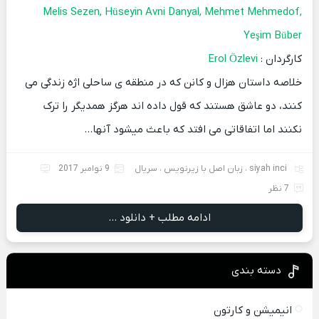
Melis Sezen, Hüseyin Avni Danyal, Mehmet Mehmedof,
Yeşim Büber
کارگردان :
Erol Özlevi
خلاصه داستان
هزال و کانن که در منطقه ی ساحلی
اژه
زندگی می
کنند، دو عاشق هستند که قول داده اند هرگز همدیگر را ترک
نکنند اما اتفاقاتی می افتد که باعث میشود آنها…
siyah inci
،
زبان اصل با زیرنویس
،
سریال
9 نوامبر 2017
7 نظر
ادامه مطلب + دانلود ...
دسته بندی
انیمیشن و کارتون