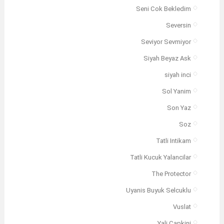
Seni Cok Bekledim
Seversin
Seviyor Sevmiyor
Siyah Beyaz Ask
siyah inci
Sol Yanim
Son Yaz
Soz
Tatli Intikam
Tatli Kucuk Yalancilar
The Protector
Uyanis Buyuk Selcuklu
Vuslat
Yali Capkini