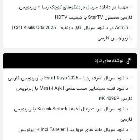
مهسا
در
دانلود سریال دروغگوهای کوچک زیبا + زیرنویس
فارسی محصول StarTV با کیفیت HDTV
Admin
در
دانلود سریال اتاق دونفره – Cift Kisilik Oda 2025 |
با زیرنویس فارسی
نوشته‌های تازه
دانلود سریال اشرف رویا – Esref Ruya 2025 با زیرنویس فارسی
دانلود فیلم سینمایی مست عشق | Mest-i Aşk با زیرنویس
فارسی ۴K 4096P
دانلود سریال شربت زغال اخته | Kizilcik Serbeti با زیرنویس
فارسی
دانلود سریال دانه های مروارید | Inci Taneleri + زیرنویس