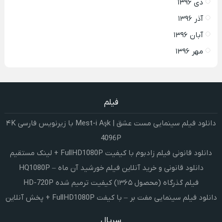
دی ۱۳۹۶
آذر ۱۳۹۶
آبان ۱۳۹۶
مهر ۱۳۹۶
فیلم
دانلود فیلم سینمایی مست عشق | Mest-i Aşk با زیرنویس فارسی ۴K
4096P
دانلود قانونی فیلم زادبوم با کیفیت FullHD1080P + لینک مستقیم
دانلود قانونی و خرید آنلاین فیلم خورشید آن ماه – HQ1080P
فیلم گذرگاه (محصول ۱۳۶۵) کیفیت ترمیم شده HD-720P
دانلود فیلم سینمایی مفت بر – با کیفت FullHD1080P + پخش آنلاین
سریال