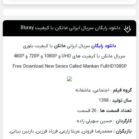
دانلود رایگان سریال ایرانی مانکن با کیفیت Bluray
دانلود رایگان
سریال ایرانی
مانکن
با کیفیت بلوری
سریال مانکن با کیفیت های UHD و 1080P و 720P و 480P
Free Download New Series Called Mankan FullHD1080P
گروه فیلم
: اجتماعی، عاشقانه
سال تولید
: 1398
تعداد قسمت ها
: 26 قسمت
کارگردان
: حسین سهیلی زاده
بازیگران :
محمدرضا فروتن, مریلا زارعی, فرزاد فرزین, نازنین بیاتی,