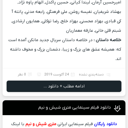
امیرحسین آرمان, لیندا کیانی, حسین پاکدل, الهام پاوه نژاد,
بهشاد شریفیان, نفیسه روشن, علی فرهنگی, رابعه مدنی, پانته آ
کی قبادی, بهزاد محسنی, بهزاد خلج, رضا توکلی, همایون ارشادی,
شبنم قلی خانی, عارفه معماریان
خلاصه داستان :
در خلاصه داستان سریال جدید مانکن آمده است
که: همیشه عشق های بزرگ و زیبا، دشمنان بزرگ و مخوف داشته‌
اند.
دسته‌بندی نشده
24 آگوست 2019
0 نظر
ادامه مطلب + دانلود ...
دانلود فیلم سینمایی متری شیش و نیم
دانلود رایگان
فیلم سینمایی ایرانی
متری شیش و نیم
با لینک