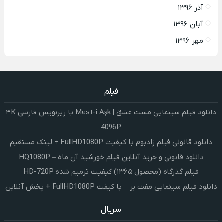
آذر ۱۳۹۶
آبان ۱۳۹۶
مهر ۱۳۹۶
فیلم
دانلود فیلم سینمایی مست عشق | Mest-i Aşk با زیرنویس فارسی ۴K
4096P
دانلود قانونی فیلم زادبوم با کیفیت FullHD1080P + لینک مستقیم
دانلود قانونی و خرید آنلاین فیلم خورشید آن ماه – HQ1080P
فیلم گذرگاه (محصول ۱۳۶۵) کیفیت ترمیم شده HD-720P
دانلود فیلم سینمایی مفت بر – با کیفت FullHD1080P + پخش آنلاین
سریال