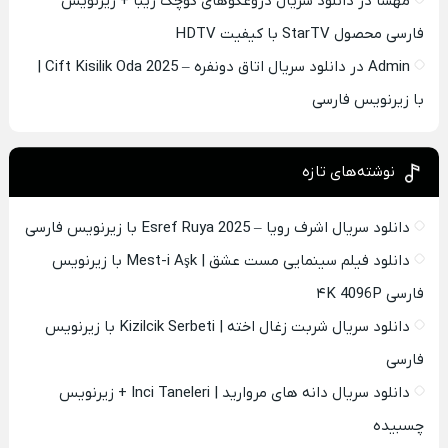
مهسا
در
دانلود سریال دروغگوهای کوچک زیبا + زیرنویس
فارسی محصول StarTV با کیفیت HDTV
Admin
در
دانلود سریال اتاق دونفره – Cift Kisilik Oda 2025 |
با زیرنویس فارسی
نوشته‌های تازه
دانلود سریال اشرف رویا – Esref Ruya 2025 با زیرنویس فارسی
دانلود فیلم سینمایی مست عشق | Mest-i Aşk با زیرنویس
فارسی ۴K 4096P
دانلود سریال شربت زغال اخته | Kizilcik Serbeti با زیرنویس
فارسی
دانلود سریال دانه های مروارید | Inci Taneleri + زیرنویس
چسبیده