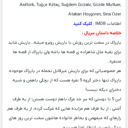
Asiltürk, Tuğçe Kıltaç, Suğdem Gözalır, Gözde Mutluer,
Atakan Hoşgören, Sina Özer
اطلاعات IMDB :
کلیک کنید
خلاصه داستان سریال :
یاپراک در سخت ترین روزش با باریش روبرو میشه…باریش شاید
برای بقیه مثل شاهزاده ی قصه ها باشه ولی یاپراک از قصه ها
متنفره..
هر خصوصیاتی که برای باریش غیرقابل تحمله در یاپراک موجوده.
یاپراک تنها دختر گروه 5 نفره هست که از بچگی باهمن و شبیه
دخترای دیگه نیست!
این 5 تا دوستی که سر حد مرگ باهم دوست هستن؛ از یه طرف
آشتی ، از یه طرف هم مزایده هایی که شرکت کرده، از یه طرف هم
رازهای که میفهمن و بخاطر خانواده هاشون سخت ترین روز های
زندگی شون در انتظار اونا هست و…