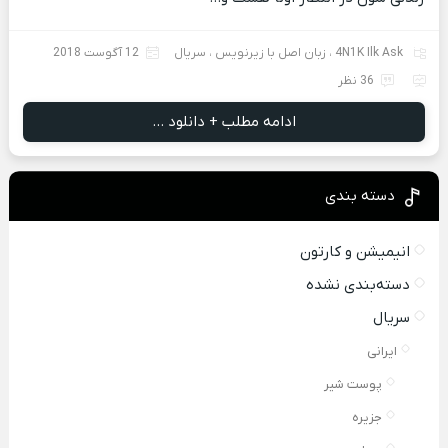
4N1K Ilk Ask
،
زبان اصل با زیرنویس
،
سریال
12 آگوست 2018
36 نظر
ادامه مطلب + دانلود ...
دسته بندی
انیمیشن و کارتون
دسته‌بندی نشده
سریال
ایرانی
پوست شیر
جزیره