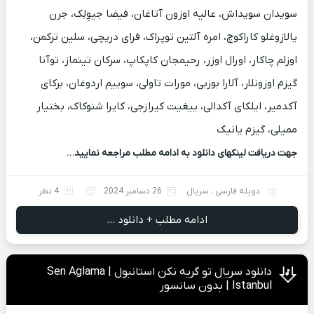
سویدان سویداش، عالیه اوزون آتاغان، فیضا جیوِلِک، جرن
یالازوغلو کاراکوچ، امره آلتین توپراک، فرای دریچی، سلین ترکمن،
اوزلم چاکار، اورال اوزر، رحیمجان کاپکاپ، سرکان تینماز، توآنا
گیزم اوزونلار، آلارا بوزبی، مورات تاولی، سوییم اردوغان، برکای
آکدمیر، ایلکای آکدالی، ییغیت کیرازجی، کایرا شنوکاک، بختیار
ممیلی، گیزم یانیک
جهت دریافت لینکهای دانلود به ادامه مطلب مراجعه نمایید…
دوبله فارسی
،
سریال
26 دسامبر 2024
4 نظر
ادامه مطلب + دانلود ...
دانلود سریال تو گریه نکن استانبول | Sen Aglama
Istanbul | بدون سانسور