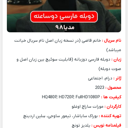
نام سریال :
خانم قاضی (در نسخه زبان اصل نام سریال خیانت
میباشد)
زبان :
دوبله فارسی دوزبانه (قابلیت سوئیچ بین زبان اصل و
صوت دوبله)
ژانر :
درام، اجتماعی
محصول :
2023
کیفیت ها :
HQ480P, HD720P, FullHD1080P
کارگردان :
مورات ساراچ اوغلو
تهیه کننده :
بوراک سایاشار، تیمور ساوجی، سِلین اردینچ
فیلمنامه نویس :
یلدیز تونچ