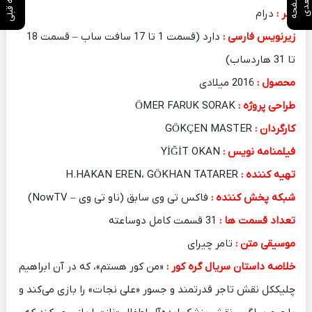
ص
ف
ح
ه
ع
د
ب
ی
ژانر :
درام
زیرنویس فارسی :
دارد (قسمت 1 تا 17 سافت ساب – قسمت 18
تا 31 هاردساب)
محصول :
2016 میلادی
طراحی پروژه :
ÖMER FARUK SORAK
کارگردان :
GÖKÇEN MASTER
فیلمنامه نویس :
YİĞİT OKAN
تهیه کننده :
H.HAKAN EREN، GÖKHAN TATARER
شبکه پخش کننده :
فاکس تی وی سابق (ناو تی وی – NowTV)
تعداد قسمت ها :
31 قسمت کامل دوساعته
موسیقی متن :
تامر چیرای
خلاصه داستان سریال گره کور :
«من کور هستم»، که در آن ابراهیم
چلیککل نقش تاجر قدرتمند و جسور «علی نجات» را بازی می‌کند و