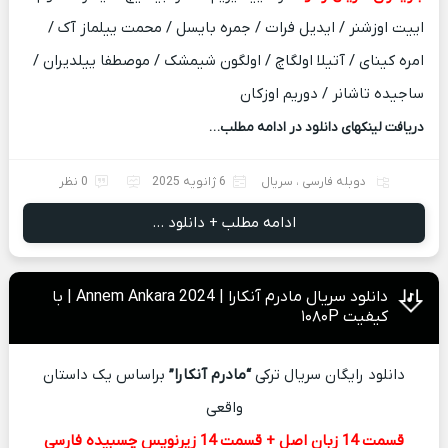
اییت اوزشنر / ایدیل فرات / جمره بایسل / محمت ییلماز آک /
امره کینای / آتیلا اولگاچ / اولگون شیمشک / موصطفا ییلدیران /
ساجیده تاشانر / دوریم اوزکان
دریافت لینکهای دانلود در ادامه مطلب…
دوبله فارسی
،
سریال
6 ژانویه 2025
0 نظر
ادامه مطلب + دانلود ...
دانلود سریال مادرم آنکارا | Annem Ankara 2024 | با
کیفیت ۱۰۸۰P
دانلود رایگان سریال ترکی
“مادرم آنکارا”
براساس یک داستان
واقعی
قسمت 14 زبان اصل + قسمت 14 زیرنویس چسبیده فارسی