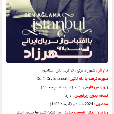
نام اثر :
شهرزاد ترکی ، تو گریه نکن استانبول
شهرت گرفته با نام لاتین :
Don’t Cry Istanbul
زیرنویس فارسی :
دارد (هاردساب چسبیده)
نسخه بدون زیرنویس :
دارد
محصول :
2024 میلادی (آذرماه 1403)
روزهای انتشار قسمت جدید :
سه شنبه شب ها نسخه اصلی،