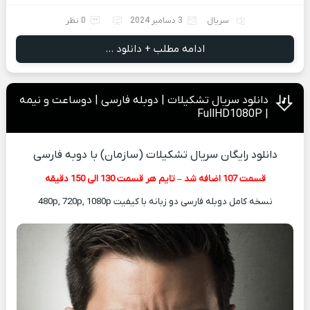
سریال
3 دسامبر 2024
0 نظر
ادامه مطلب + دانلود ...
دانلود سریال تشکیلات | دوبله فارسی | دوساعت و نیمه
| FullHD1080P
دانلود رایگان سریال تشکیلات (سازمان) با دوبه فارسی
قسمت 107 اضافه شد – تایم هر قسمت 130 الی 150 دقیقه
نسخه کامل دوبله فارسی دو زبانه با کیفیت 480p, 720p, 1080p