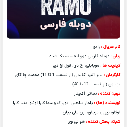
نام سریال :
رامو
زبان :
دوبله فارسی دوزبانه – سینک شده
کیفیت ها :
موبایلی، اچ دی، فول اچ دی
کارگردان :
یایز آلپ آکایدن (از قسمت 1 تا 11) محمت چاآتای
توسون (از قسمت 12 تا 40)
تهیه کننده :
نجاتی آک‌پنار
نویسنده (ها) :
یلماز شاهین، توپراک و سدا کارا اوئلو، دنیز کارا
اوئلو، بیرول تزجان، ارن علی بیلن
شبکه پخش کننده :
شو تی وی