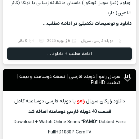
اویلوم (فیزا سویل گونگور) داستان عاشقانه زیبایی با تولگا (کانر
شاهین) دارد.
دانلود و توضیحات تکمیلی در ادامه مطلب…
دوبله فارسی
،
سریال
6 ژانویه 2025
0 نظر
ادامه مطلب + دانلود ...
سریال رامو | دوبله فارسی | نسخه دوساعت و نیمه |
کیفیت FullHD
دانلود رایگان سریال
رامو
با دوبله فارسی دوساعته کامل
قسمت 40 دوبله فارسی دوساعته اضافه شد
Download + Watch Online Series
“RAMO”
Dubbed Farsi
FullHD1080P GemTV