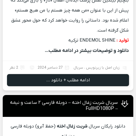
بلچیم بیلگین نقش پزشک ایده‌آل اطفال «ناز» را بازی می‌کند که
پیش از این با عنوان «من همه چیز هستم یا من هیچ هستم»
اعلام شده بود.
داستانی را روایت خواهد کرد که حول محور عشق
شکل گرفته است.
تولید :
ENDEMOL SHINE ترکیه
دانلود و توضیحات بیشتر در ادامه مطلب…
زبان اصل با زیرنویس
،
سریال
27 دسامبر 2024
2 نظر
ادامه مطلب + دانلود ...
سریال شربت زغال اخته – دوبله فارسی ۲ ساعت و نیمه
– FullHD1080P
دانلود رایگان سریال
شربت زغال اخته
(حفظ آبرو) دوبله فارسی