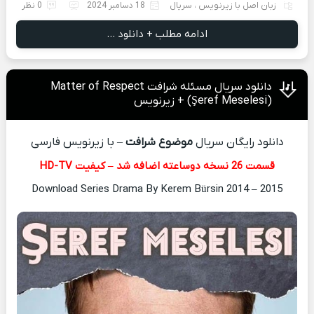
زبان اصل با زیرنویس
،
سریال
18 دسامبر 2024
0 نظر
ادامه مطلب + دانلود ...
دانلود سریال مسئله شرافت Matter of Respect
(Şeref Meselesi) + زیرنویس
دانلود رایگان سریال
موضوع شرافت
– با زیرنویس فارسی
قسمت 26 نسخه دوساعته اضافه شد – کیفیت HD-TV
Download Series Drama By Kerem Bürsin 2014 – 2015