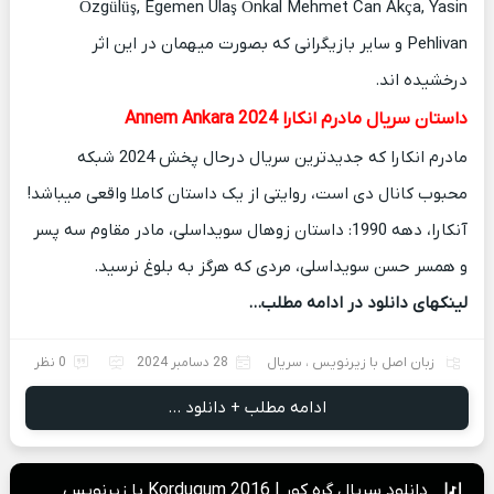
Özgülüş, Egemen Ulaş Önkal Mehmet Can Akça, Yasin
Pehlivan و سایر بازیگرانی که بصورت میهمان در این اثر
درخشیده اند.
داستان سریال مادرم انکارا Annem Ankara 2024
مادرم انکارا که جدیدترین سریال درحال پخش 2024 شبکه
محبوب کانال دی است، روایتی از یک داستان کاملا واقعی میباشد!
آنکارا، دهه 1990: داستان زوهال سویداسلی، مادر مقاوم سه پسر
و همسر حسن سویداسلی، مردی که هرگز به بلوغ نرسید.
لینکهای دانلود در ادامه مطلب…
زبان اصل با زیرنویس
،
سریال
28 دسامبر 2024
0 نظر
ادامه مطلب + دانلود ...
دانلود سریال گره کور | Kordugum 2016 با زیرنویس