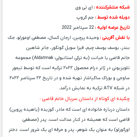
شبکه منتشرکننده :
ای تی وی
دوبله شده توسط :
جم گروپ
تاریخ عرضه اولیه :
22 سپتامبر 2022
با نقش آفرینی :
وحیده پرچین، ارجان کسال، مصطفی اوغورلو، جک
بندر، یوسف یوسف چیم، فیزا سویل گونگور، جانر شاهین
خانم قاضی یا خیانت (به ترکی استانبولی: Aldatmak) مجموعه
تلویزیونی در ژانر درام محصول ۲۰۲۲ ترکیه است که توسط تیمور
ساوجی و بوراک ساگیاشار تهیه شده و در تاریخ ۲۲ سپتامبر ۲۰۲۲
در شبکه ATV ترکیه به نمایش درآمد.
چکیده ای کوتاه از داستان سریال خانم قاضی :
داستان درباره خانواده ای است که مادر، گوزیده (یاهیده پروین)
قاضی است که همیشه در کنار عدالت است. پدر (مصطفی
اورگورلو) به عنوان یک شوهر، پدر و حرفه ای یک شرور است. دختر