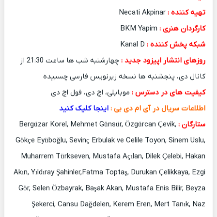
تهیه کننده :
Necati Akpinar
کارگردان هنری :
BKM Yapim
شبکه پخش کننده :
Kanal D
روزهای انتشار اپیزود جدید :
چهارشنبه شب ها ساعت 21:30 از
کانال دی، پنجشنبه ها نسخه زیرنویس فارسی چسبیده
کیفیت های در دسترس :
موبایلی، اچ دی، فول اچ دی
اطلاعات سریال در آی ام دی بی :
اینجا کلیک کنید
ستارگان :
Bergüzar Korel, Mehmet Günsür, Özgürcan Çevik,
Gökçe Eyüboğlu, Sevinç Erbulak ve Celile Toyon, Sinem Uslu,
Muharrem Türkseven, Mustafa Açılan, Dilek Çelebi, Hakan
Akın, Yıldıray Şahinler,Fatma Toptaş, Durukan Çelikkaya, Ezgi
Gör, Selen Özbayrak, Başak Akan, Mustafa Enis Bilir, Beyza
Şekerci, Cansu Dağdelen, Kerem Eren, Mert Tanık, Naz