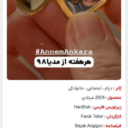
ژانر :
درام ، اجتماعی ، خانوادگی
محصول :
2024 میلادی
زیرنویس فارسی :
HardSub
کارگردان :
Faruk Teber
فیلمنامه :
Başak Angigün