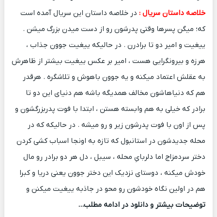
خلاصه داستان سریال :
در خلاصه داستان این سریال آمده است
که؛ میگن پسرها وقتی پدرشون رو از دست میدن بزرگ میشن .
ییغیت و امیر دو تا برادرن . در حالیکه ییغیت جوون جذاب ،
هرزه و بیرونگرایی هست ، امیر بر عکس ییغیت بیشتر از ظاهرش
به عقلش اعتماد میکنه و یه جوون باهوش و تلاشگره . هرقدر
هم که دنیاهاشون مخالف همدیگه باشه هم دنیای این دو تا
برادر که خیلی به هم وابسته هستن ، ابتدا با فوت پدربزرگشون و
پس از اون با فوت پدرشون زیر و رو میشه . در حالیکه که در
محله جدیدشون در استانبول که تازه به اونجا اسباب کشی کردن
دختر سردمزاج اما دلربایِ محله ، سیبل ، دل هر دو برادر رو مال
خودش میکنه ، دوستای نزدیک این دختر جوون یعنی دریا و کبرا
هم در اولین نگاه خودشون رو محو در جاذبه ییغیت میکنن و
توضیحات بیشتر و دانلود در ادامه مطلب…