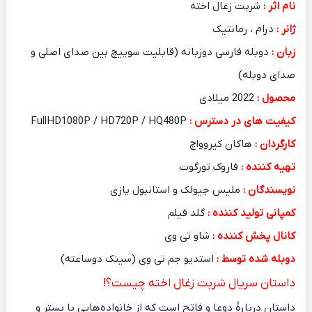
نام اثر :
شربت زغال اخته
ژانر :
درام ، رمانتیک
زبان :
دوبله فارسی دوزبانه (قابلیت سوییچ بین صدای اصلی و
صدای دوبله)
محصول :
2022 میلادی
کیفیت های در دسترس :
FullHD1080P / HD720P / HQ480P
کارگردان :
هاکان کیروواچ
تهیه کننده :
فاروک تورگوت
نویسندگان :
ملیس جیولک و استانبول یازی
کمپانی تولید کننده :
گلد فیلم
کانال پخش کننده :
شاو تی وی
دوبله شده توسط :
استدیو جم تی وی (سینک دوساعته)
داستان سریال شربت زغال اخته چیست؟!
داستان دربارهٔ دوعا و فاتح است که از خانواده‌هایی با بستر و