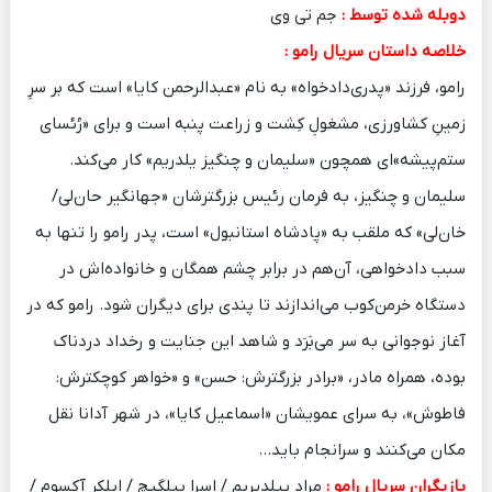
دوبله شده توسط :
جم تی وی
خلاصه داستان سریال رامو :
رامو، فرزند «پدری‌دادخواه» به نام «عبدالرحمن کایا» است که بر سرِ
زمینِ کشاورزی، مشغولِ کِشت و زراعت پنبه است و برای «رُئسای
ستم‌پیشه»ای همچون «سلیمان و چنگیز یلدریم» کار می‌کند.
سلیمان و چنگیز، به فرمان رئیس بزرگترشان «جهانگیر حان‌لی/
خان‌لی» که ملقب به «پادشاه استانبول» است، پدر رامو را تنها به
سبب دادخواهی‌‌، آن‌هم در برابر چشم همگان و خانواده‌اش در
دستگاه خرمن‌کوب می‌اندازند تا پندی برای دیگران شود. رامو که در
آغاز نوجوانی به سر می‌بَرَد و شاهد این جنایت و رخداد دردناک
بوده، همراه مادر، «برادر بزرگترش: حسن» و «خواهر کوچکترش:
فاطوش»، به سرای عمویشان «اسماعیل کایا»، در شهر آدانا نقل
مکان می‌کنند و سرانجام باید…
بازیگران سریال رامو :
مراد ییلدیریم / اسرا بیلگیچ / ایلکر آکسوم /