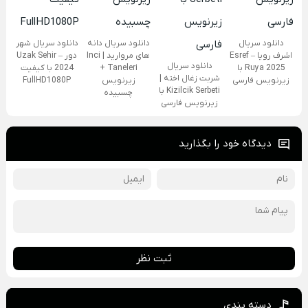
دانلود سریال
دانلود سریال دانه
دانلود سریال شهر
اشرف رویا – Esref
های مروارید | Inci
دور – Uzak Sehir
دانلود سریال
Ruya 2025 با
Taneleri +
2024 با کیفیت
شربت زغال اخته |
زیرنویس فارسی
زیرنویس
FullHD1080P
Kizilcik Serbeti با
چسبیده
زیرنویس فارسی
دیدگاه خود را بگذارید
ثبت نظر
دسته بندی