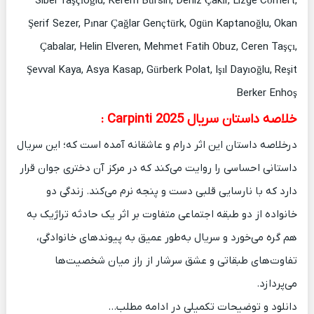
Sibel Taşçıoğlu, Kerem Bürsin, Deniz Çakır, Lizge Cömert,
Şerif Sezer, Pınar Çağlar Gençtürk, Ogün Kaptanoğlu, Okan
Çabalar, Helin Elveren, Mehmet Fatih Obuz, Ceren Taşçı,
Şevval Kaya, Asya Kasap, Gürberk Polat, Işıl Dayıoğlu, Reşit
Berker Enhoş
خلاصه داستان سریال Carpinti 2025 :
درخلاصه داستان این اثر درام و عاشقانه آمده است که؛ این سریال
داستانی احساسی را روایت می‌کند که در مرکز آن دختری جوان قرار
دارد که با نارسایی قلبی دست و پنجه نرم می‌کند. زندگی دو
خانواده از دو طبقه اجتماعی متفاوت بر اثر یک حادثه تراژیک به
هم گره می‌خورد و سریال به‌طور عمیق به پیوندهای خانوادگی،
تفاوت‌های طبقاتی و عشق سرشار از راز میان شخصیت‌ها
می‌پردازد.
دانلود و توضیحات تکمیلی در ادامه مطلب…