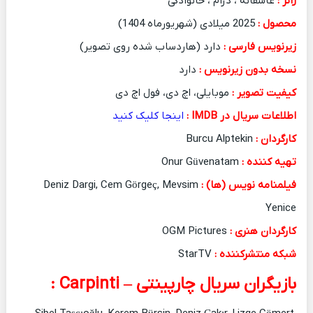
ژانر :
عاشقانه ، درام ، خانوادگی
محصول :
2025 میلادی (شهریورماه 1404)
زیرنویس فارسی :
دارد (هاردساب شده روی تصویر)
نسخه بدون زیرنویس :
دارد
کیفیت تصویر :
موبایلی، اچ دی، فول اچ دی
اطلاعات سریال در IMDB :
اینج
ا
کلیک کنید
کارگردان :
Burcu Alptekin
تهیه کننده :
Onur Güvenatam
فیلمنامه نویس (ها) :
Deniz Dargi, Cem Görgeç, Mevsim
Yenice
کارگردان هنری :
OGM Pictures
شبکه منتشرکننده :
StarTV
بازیگران سریال چارپینتی – Carpinti :