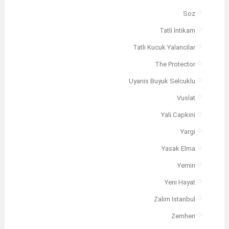
Soz
Tatli Intikam
Tatli Kucuk Yalancilar
The Protector
Uyanis Buyuk Selcuklu
Vuslat
Yali Capkini
Yargi
Yasak Elma
Yemin
Yeni Hayat
Zalim Istanbul
Zemheri