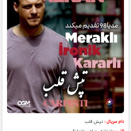
نام سریال :
تپش قلب