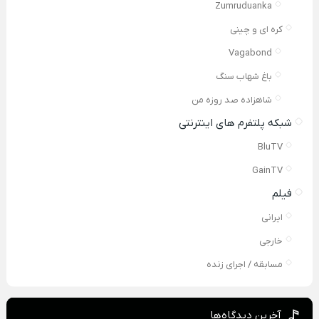
Zumruduanka
کره ای و چینی
Vagabond
باغ شهاب سنگ
شاهزاده صد روزه من
شبکه پلتفرم های اینترنتی
BluTV
GainTV
فیلم
ایرانی
خارجی
مسابقه / اجرای زنده
آخرین دیدگاه‌ها