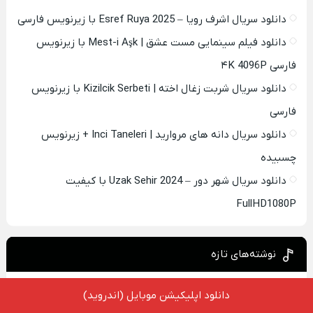
دانلود سریال اشرف رویا – Esref Ruya 2025 با زیرنویس فارسی
دانلود فیلم سینمایی مست عشق | Mest-i Aşk با زیرنویس
فارسی ۴K 4096P
دانلود سریال شربت زغال اخته | Kizilcik Serbeti با زیرنویس
فارسی
دانلود سریال دانه های مروارید | Inci Taneleri + زیرنویس
چسبیده
دانلود سریال شهر دور – Uzak Sehir 2024 با کیفیت
FullHD1080P
نوشته‌های تازه
دانلود سریال اشرف رویا – Esref Ruya 2025 با زیرنویس فارسی
دانلود اپلیکیشن موبایل (اندروید)